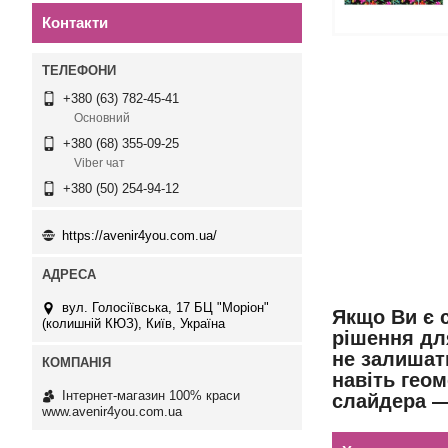
Контакти
+380 (63) 782-45-41
Основний
+380 (68) 355-09-25
Viber чат
+380 (50) 254-94-12
https://avenir4you.com.ua/
вул. Голосіївська, 17 БЦ "Моріон"
Якщо Ви є 
(колишній КЮЗ), Київ, Україна
рішення дл
не залишат
навіть геом
Інтернет-магазин 100% краси
слайдера —
www.avenir4you.com.ua