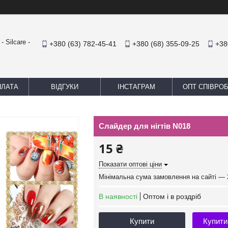
 Silcare -
+380 (63) 782-45-41
+380 (68) 355-09-25
+38
ПЛАТА
ВІДГУКИ
ІНСТАГРАМ
ОПТ СПІВРО
Слайдер для нігтів N018
15 ₴
Показати оптові ціни
Мінімальна сума замовлення на сайті — 
В наявності
Оптом і в роздріб
Купити
Купити