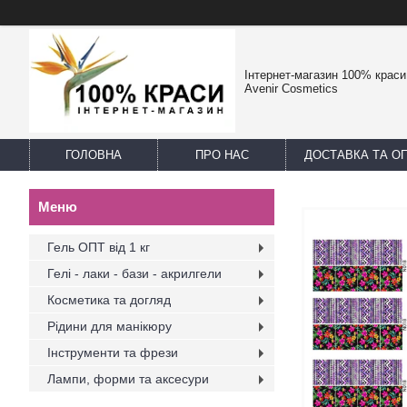
Інтернет-магазин 100% краси -
Avenir Cosmetics
ГОЛОВНА
ПРО НАС
ДОСТАВКА ТА О
Гель ОПТ від 1 кг
Гелі - лаки - бази - акрилгели
Косметика та догляд
Рідини для манікюру
Інструменти та фрези
Лампи, форми та аксесури