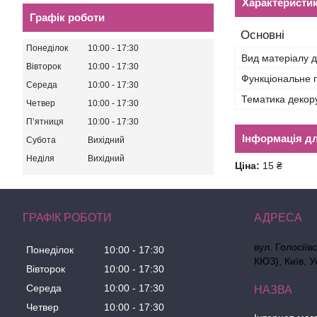
Характеристи
Графік роботи
Основні
Понеділок
10:00
17:30
Вид матеріалу д
Вівторок
10:00
17:30
Функціональне 
Середа
10:00
17:30
Тематика декор
Четвер
10:00
17:30
Пʼятниця
10:00
17:30
Інформація д
Субота
Вихідний
Неділя
Вихідний
Ціна:
15 ₴
ГРАФІК РОБОТИ
вул. Голосіїв
Понеділок
10:00
17:30
КЮЗ), Київ, У
Вівторок
10:00
17:30
Середа
10:00
17:30
Четвер
10:00
17:30