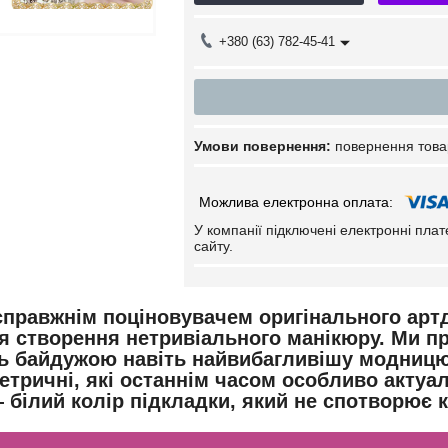
+380 (63) 782-45-41
повернення това
У компанії підключені електронні пла
сайту.
справжнім поціновувачем оригінального артд
я створення нетривіального манікюру. Ми п
ь байдужою навіть найвибагливішу модницю. Ц
етричні, які останнім часом особливо актуа
 білий колір підкладки, який не спотворює 