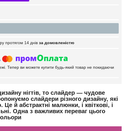
ру протягом 14 днів
за домовленістю
тежі. Тепер ви можете купити будь-який товар не покидаючи
изайну нігтів, то слайдер — чудове
ропонуємо слайдери різного
дизайну, які
е й абстрактні малюнки, і квіткові, і
льні. Одна з важливих переваг цього
кольори