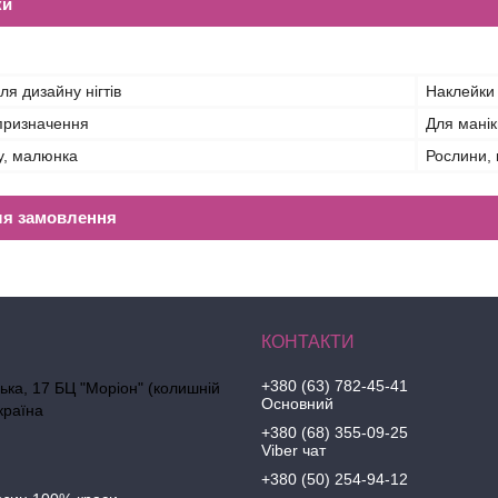
ки
ля дизайну нігтів
Наклейки
призначення
Для мані
у, малюнка
Рослини, 
ля замовлення
+380 (63) 782-45-41
ська, 17 БЦ "Моріон" (колишній
Основний
країна
+380 (68) 355-09-25
Viber чат
+380 (50) 254-94-12