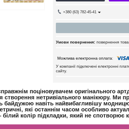
+380 (63) 782-45-41
повернення това
У компанії підключені електронні пла
сайту.
справжнім поціновувачем оригінального артд
я створення нетривіального манікюру. Ми п
ь байдужою навіть найвибагливішу модницю. Ц
етричні, які останнім часом особливо актуа
 білий колір підкладки, який не спотворює 