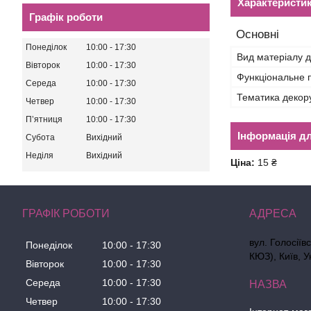
Характеристи
Графік роботи
Основні
Понеділок
10:00
17:30
Вид матеріалу д
Вівторок
10:00
17:30
Функціональне 
Середа
10:00
17:30
Тематика декор
Четвер
10:00
17:30
Пʼятниця
10:00
17:30
Інформація д
Субота
Вихідний
Неділя
Вихідний
Ціна:
15 ₴
ГРАФІК РОБОТИ
вул. Голосіїв
Понеділок
10:00
17:30
КЮЗ), Київ, У
Вівторок
10:00
17:30
Середа
10:00
17:30
Четвер
10:00
17:30