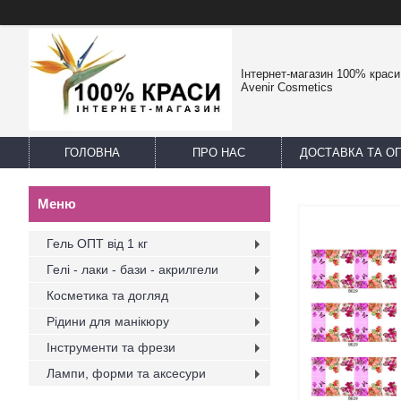
Інтернет-магазин 100% краси -
Avenir Cosmetics
ГОЛОВНА
ПРО НАС
ДОСТАВКА ТА О
Гель ОПТ від 1 кг
Гелі - лаки - бази - акрилгели
Косметика та догляд
Рідини для манікюру
Інструменти та фрези
Лампи, форми та аксесури