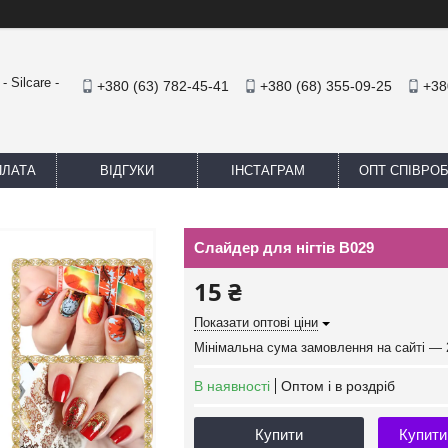
 Silcare -
+380 (63) 782-45-41
+380 (68) 355-09-25
+38
ПЛАТА
ВІДГУКИ
ІНСТАГРАМ
ОПТ СПІВРО
Слайдер для нігтів B029
15 ₴
Показати оптові ціни
Мінімальна сума замовлення на сайті — 
В наявності
Оптом і в роздріб
Купити
Купити