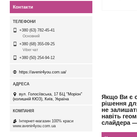
Контакти
+380 (63) 782-45-41
Основний
+380 (68) 355-09-25
Viber чат
+380 (50) 254-94-12
https://avenir4you.com.ua/
вул. Голосіївська, 17 БЦ "Моріон"
Якщо Ви є 
(колишній КЮЗ), Київ, Україна
рішення дл
не залишат
навіть геом
Інтернет-магазин 100% краси
слайдера —
www.avenir4you.com.ua