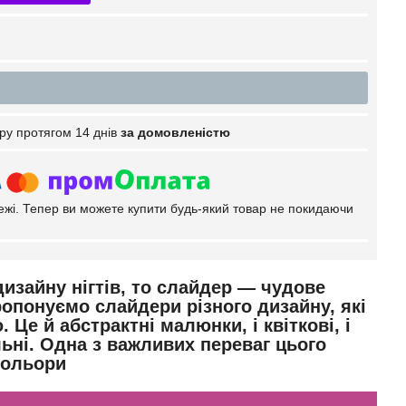
ру протягом 14 днів
за домовленістю
тежі. Тепер ви можете купити будь-який товар не покидаючи
изайну нігтів, то слайдер — чудове
ропонуємо слайдери різного
дизайну, які
е й абстрактні малюнки, і квіткові, і
льні. Одна з важливих переваг цього
кольори