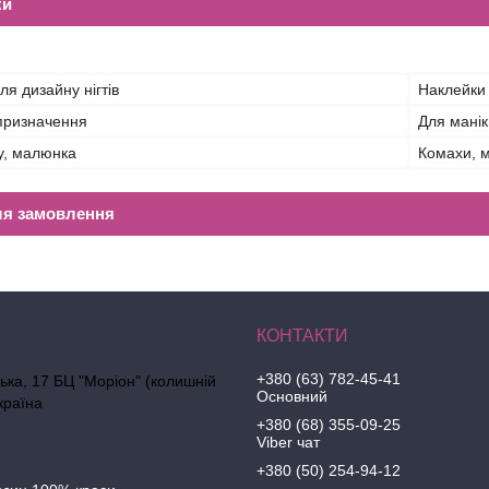
ки
ля дизайну нігтів
Наклейки
призначення
Для мані
у, малюнка
Комахи, 
ля замовлення
+380 (63) 782-45-41
ська, 17 БЦ "Моріон" (колишній
Основний
країна
+380 (68) 355-09-25
Viber чат
+380 (50) 254-94-12