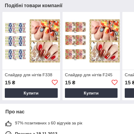
Подібні товари компанії
Слайдер для нігтів F338
Слайдер для нігтів F245
Слай
15
15
15
₴
₴
Купити
Купити
Про нас
97% позитивних з 60 відгуків за рік
Працює з 19.11.2013