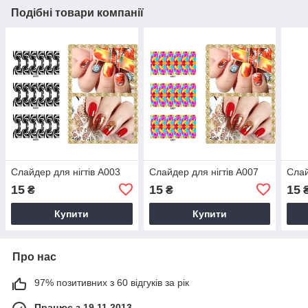
Подібні товари компанії
Слайдер для нігтів A003
Слайдер для нігтів A007
Слай
15
15
15
₴
₴
Купити
Купити
Про нас
97% позитивних з 60 відгуків за рік
Працює з 19.11.2013