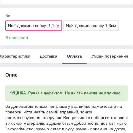
№
No2 Довжина ворсу: 1,1см
No3 Довжина ворсу:1,3см
В наявності
Характеристики
Доставка
Оплата
Умови повернення
Опис
*УЦІНКА. Ручка з дефектом. На якість пензля не впливає.
За допомогою тонких пензликів у вас вийде намалювати на
поверхні нігтя навіть самий вправний, тонкої
промальовування, візерунок. Всі три кисті в наборі виготовлені
з якісних матеріалів, відрізняються добротністю, довговічністю
і екологічністю, зручно лягає в руку, ручка - приємна на дотик,