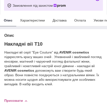
Замовлення під захистом
Опис
Характеристики
Доставка
Оплата
Умови п
Опис
Накладні вії Т10
Накладні вії серії "Eye Couture" від
AVENIR cosmetics
підкреслять красу ваших очей . Упевнений і звабливий погляд
кінозірки, магічний і чаруючий погляд фатальної жінки,
грайливий і кокетливий настрій юної дівчини - накладні вії
AVENIR cosmetics
допоможуть вам створити будь-який
образ. Вони повністю поєднуються з натуральними віями. Їх
можна носити щодня або використовувати для особливих
випадків. В набір входить клей.
Приховати