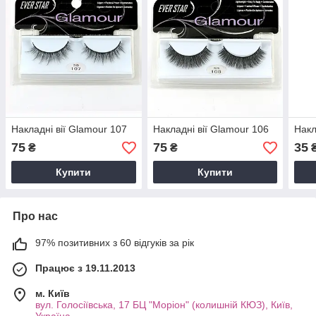
Накладні вії Glamour 107
Накладні вії Glamour 106
Накл
75
75
35
₴
₴
Купити
Купити
Про нас
97% позитивних з 60 відгуків за рік
Працює з 19.11.2013
м. Київ
вул. Голосіївська, 17 БЦ "Моріон" (колишній КЮЗ), Київ,