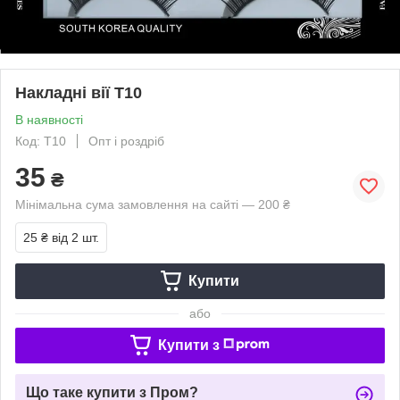
Накладні вії Т10
В наявності
Код: Т10
Опт і роздріб
35
₴
Мінімальна сума замовлення на сайті — 200 ₴
25 ₴
від 2 шт.
Купити
або
Купити з
Що таке купити з Пром?