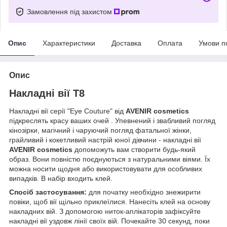
Замовлення під захистом
Опис
Характеристики
Доставка
Оплата
Умови п
Опис
Накладні вії Т8
Накладні вії серії "Eye Couture" від
AVENIR cosmetics
підкреслять красу ваших очей . Упевнений і звабливий погляд
кінозірки, магічний і чаруючий погляд фатальної жінки,
грайливий і кокетливий настрій юної дівчини - накладні вії
AVENIR cosmetics
допоможуть вам створити будь-який
образ. Вони повністю поєднуються з натуральними віями. Їх
можна носити щодня або використовувати для особливих
випадків. В набір входить клей.
Спосіб застосування:
для початку необхідно знежирити
повіки, щоб вії щільно приклеїлися. Нанесіть клей на основу
накладних вій. З допомогою ниток-аплікаторів зафіксуйте
накладні вії уздовж лінії своїх вій. Почекайте 30 секунд, поки