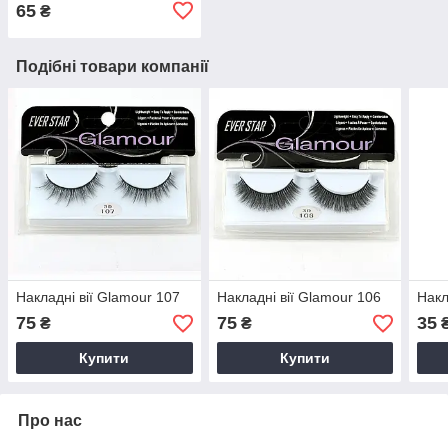
65
₴
Подібні товари компанії
Накладні вії Glamour 107
Накладні вії Glamour 106
Накл
75
75
35
₴
₴
Купити
Купити
Про нас