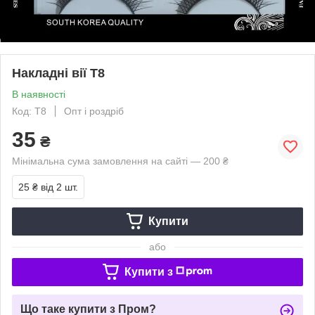
Накладні вії Т8
В наявності
Код: Т8
Опт і роздріб
35
₴
Мінімальна сума замовлення на сайті — 200 ₴
25 ₴
від 2 шт.
Купити
або
Купити з
Що таке купити з Пром?