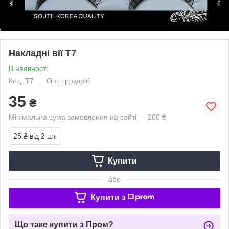
Накладні вії Т7
В наявності
Код: Т7
Опт і роздріб
35
₴
Мінімальна сума замовлення на сайті — 200 ₴
25 ₴
від 2 шт.
Купити
або
Купити з
Що таке купити з Пром?