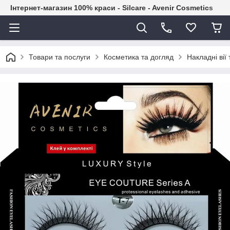
Інтернет-магазин 100% краси - Silcare - Avenir Cosmetics
Товари та послуги
Косметика та догляд
Накладні вії