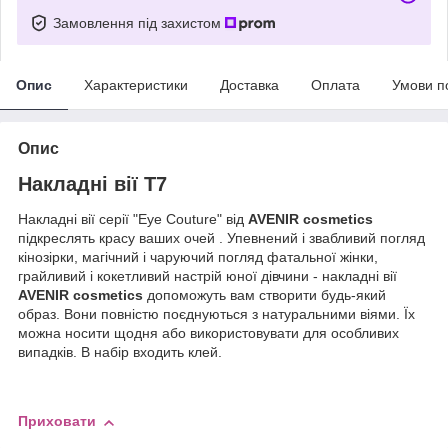
Замовлення під захистом
Опис
Характеристики
Доставка
Оплата
Умови п
Опис
Накладні вії Т7
Накладні вії серії "Eye Couture" від
AVENIR cosmetics
підкреслять красу ваших очей . Упевнений і звабливий погляд
кінозірки, магічний і чаруючий погляд фатальної жінки,
грайливий і кокетливий настрій юної дівчини - накладні вії
AVENIR cosmetics
допоможуть вам створити будь-який
образ. Вони повністю поєднуються з натуральними віями. Їх
можна носити щодня або використовувати для особливих
випадків. В набір входить клей.
Приховати