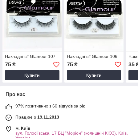
Накладні вії Glamour 107
Накладні вії Glamour 106
Накл
75
75
35
₴
₴
Купити
Купити
Про нас
97% позитивних з 60 відгуків за рік
Працює з 19.11.2013
м. Київ
вул. Голосіївська, 17 БЦ "Моріон" (колишній КЮЗ), Київ,