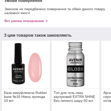
Умови повернення
Законом не передбачено повернення та обмін даного товару
належної якості
Всі умови повернення
З цим товаром також замовляють
База камуфлююча Rubber
Топ для гель-лаку
Арга
base №16 Ніжна троянда
каучуковий EXTRA SHINE
сиро
10 мл
Без липкого шару 50 мл
нігті