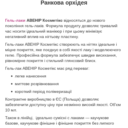
Ранкова орхідея
Гель-лаки
АВЕНІР Косметікс
відносяться до нового
покоління гель-лаків. Формула продукту дозволяє тривалий
час носити ідеальний манікюр і при цьому мінімізує
негативний вплив на нігтьову пластину.
Гель-лаки АВЕНІР Косметікс створюють на нігтях ідеальне і
міцне покриття, яке поєднує в собі якості лаку і моделюючого
гелю. Професійна формула забезпечує швидке висихання,
рівномірне покриття і стильний глянсовий блиск.
Гель-лак АВЕНІР Косметікс має ряд переваг:
легке нанесення
миттєве розрівнювання
короткий період полімеризації
Контрактне виробництво в ЄС (Польща) дозволяє
забезпечити доступну ціну при незмінно високій якості. Об'єм
10 мл.
Також в лінійці,
ідеально сумісні
c
лаками ― каучукове
базове, каучукове фінішне і фінішне покриття без липкого