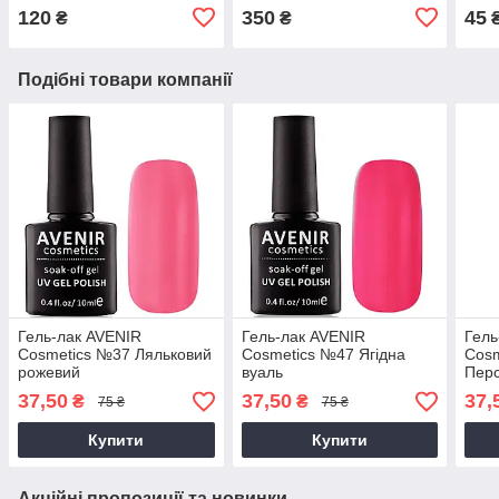
120
350
45
₴
₴
Подібні товари компанії
Гель-лак AVENIR
Гель-лак AVENIR
Гель
Cosmetics №37 Ляльковий
Cosmetics №47 Ягідна
Cosm
рожевий
вуаль
Перс
37,50
37,50
37,
₴
₴
75 ₴
75 ₴
Купити
Купити
Акційні пропозиції та новинки