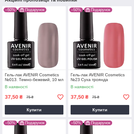
–50%
Подарунок
–50%
Подарунок
Гель-лак AVENIR Cosmetics
Гель-лак AVENIR Cosmetics
№013. Темно-бежевий, 10 мл
№23 Суха троянда
В наявності
В наявності
37,50
37,50
₴
₴
75 ₴
75 ₴
Купити
Купити
–50%
Подарунок
–50%
Подарунок