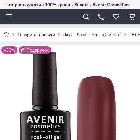
Інтернет-магазин 100% краси - Silcare - Avenir Cosmetics
Товари та послуги
Лаки - бази - гелі - акрилгелі
ГЕЛЬ
–50%
Подарунок