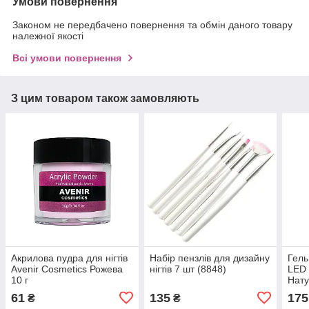
Умови повернення
Законом не передбачено повернення та обмін даного товару
належної якості
Всі умови повернення
З цим товаром також замовляють
Акрилова пудра для нігтів
Набір пензлів для дизайну
Гель
Avenir Cosmetics Рожева
нігтів 7 шт (8848)
LED
10 г
Нату
відт
61
135
175
₴
₴