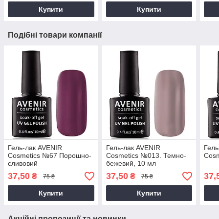
Купити
Купити
Подібні товари компанії
Гель-лак AVENIR
Гель-лак AVENIR
Гель
Cosmetics №67 Порошно-
Cosmetics №013. Темно-
Cosm
сливовий
бежевий, 10 мл
37,50
37,50
37,
₴
₴
75 ₴
75 ₴
Купити
Купити
Акційні пропозиції та новинки