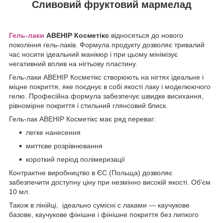
Сливовий фруктовий мармелад
Гель-лаки
АВЕНІР Косметікс
відносяться до нового
покоління гель-лаків. Формула продукту дозволяє тривалий
час носити ідеальний манікюр і при цьому мінімізує
негативний вплив на нігтьову пластину.
Гель-лаки АВЕНІР Косметікс створюють на нігтях ідеальне і
міцне покриття, яке поєднує в собі якості лаку і моделюючого
гелю. Професійна формула забезпечує швидке висихання,
рівномірне покриття і стильний глянсовий блиск.
Гель-лак АВЕНІР Косметікс має ряд переваг:
легке нанесення
миттєве розрівнювання
короткий період полімеризації
Контрактне виробництво в ЄС (Польща) дозволяє
забезпечити доступну ціну при незмінно високій якості. Об'єм
10 мл.
Також в лінійці,
ідеально сумісні
c
лаками ― каучукове
базове, каучукове фінішне і фінішне покриття без липкого