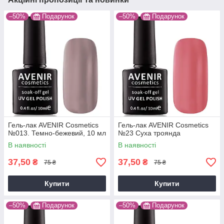
–50%
Подарунок
–50%
Подарунок
Гель-лак AVENIR Cosmetics
Гель-лак AVENIR Cosmetics
№013. Темно-бежевий, 10 мл
№23 Суха троянда
В наявності
В наявності
37,50
37,50
₴
₴
75 ₴
75 ₴
Купити
Купити
–50%
Подарунок
–50%
Подарунок