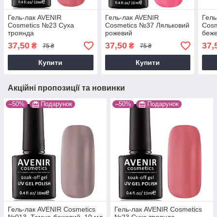
Гель-лак AVENIR
Гель-лак AVENIR
Гель
Cosmetics №23 Суха
Cosmetics №37 Ляльковий
Cosm
троянда
рожевий
беже
37,50
37,50
37,
₴
₴
75 ₴
75 ₴
Купити
Купити
Акційні пропозиції та новинки
–50%
Подарунок
–50%
Подарунок
Гель-лак AVENIR Cosmetics
Гель-лак AVENIR Cosmetics