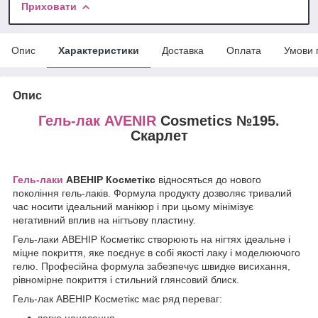
Приховати
Опис
Характеристики
Доставка
Оплата
Умови 
Опис
Гель-лак AVENIR
Cosmetics №195.
Скарлет
Гель-лаки
АВЕНІР Косметікс
відносяться до нового
покоління гель-лаків. Формула продукту дозволяє тривалий
час носити ідеальний манікюр і при цьому мінімізує
негативний вплив на нігтьову пластину.
Гель-лаки АВЕНІР Косметікс створюють на нігтях ідеальне і
міцне покриття, яке поєднує в собі якості лаку і моделюючого
гелю. Професійна формула забезпечує швидке висихання,
рівномірне покриття і стильний глянсовий блиск.
Гель-лак АВЕНІР Косметікс має ряд переваг: