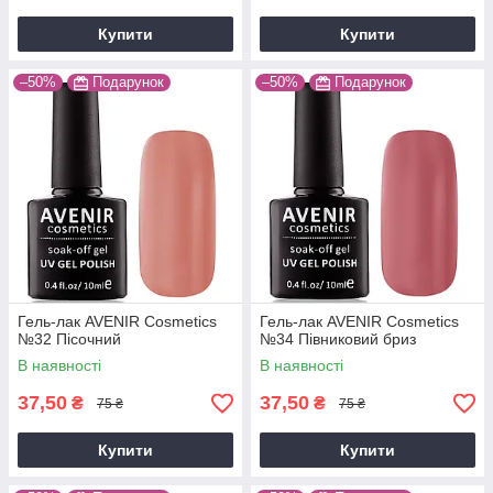
Купити
Купити
–50%
Подарунок
–50%
Подарунок
Гель-лак AVENIR Cosmetics
Гель-лак AVENIR Cosmetics
№32 Пісочний
№34 Півниковий бриз
В наявності
В наявності
37,50
37,50
₴
₴
75 ₴
75 ₴
Купити
Купити