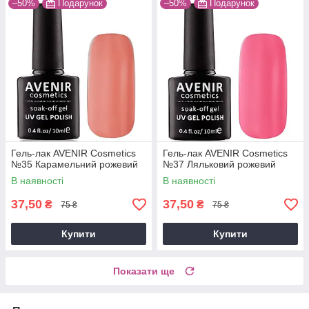
–50%
Подарунок
–50%
Подарунок
Гель-лак AVENIR Cosmetics
Гель-лак AVENIR Cosmetics
№35 Карамельний рожевий
№37 Ляльковий рожевий
В наявності
В наявності
37,50
37,50
₴
₴
75 ₴
75 ₴
Купити
Купити
Показати ще