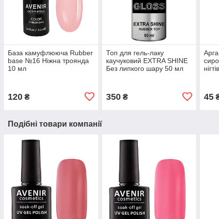
База камуфлююча Rubber
Топ для гель-лаку
Арга
base №16 Ніжна троянда
каучуковий EXTRA SHINE
сиро
10 мл
Без липкого шару 50 мл
нігті
120
350
45
₴
₴
Подібні товари компанії