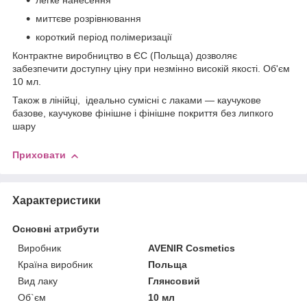
легке нанесення
миттєве розрівнювання
короткий період полімеризації
Контрактне виробництво в ЄС (Польща) дозволяє
забезпечити доступну ціну при незмінно високій якості. Об'єм
10 мл.
Також в лінійці,
ідеально сумісні
c
лаками ― каучукове
базове, каучукове фінішне і фінішне покриття без липкого
шару
Приховати
Характеристики
Основні атрибути
Виробник
AVENIR Cosmetics
Країна виробник
Польща
Вид лаку
Глянсовий
Об`єм
10 мл