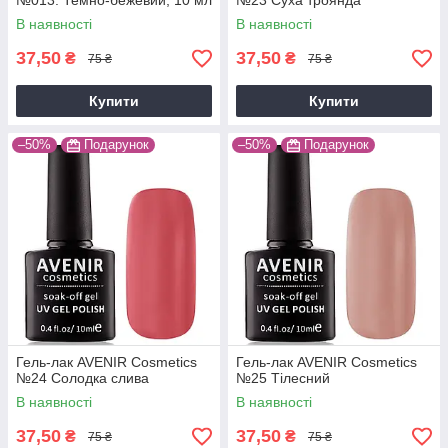
№013. Темно-бежевий, 10 мл
№23 Суха троянда
В наявності
В наявності
37,50
37,50
₴
₴
75 ₴
75 ₴
Купити
Купити
–50%
Подарунок
–50%
Подарунок
Гель-лак AVENIR Cosmetics
Гель-лак AVENIR Cosmetics
№24 Солодка слива
№25 Тілесний
В наявності
В наявності
37,50
37,50
₴
₴
75 ₴
75 ₴