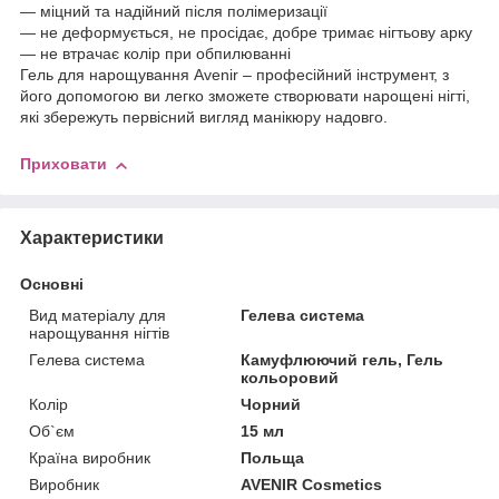
― міцний та надійний після полімеризації
― не деформується, не просідає, добре тримає нігтьову арку
― не втрачає колір при обпилюванні
Гель для нарощування Avenir – професійний інструмент, з
його допомогою ви легко зможете створювати нарощені нігті,
які збережуть первісний вигляд манікюру надовго.
Приховати
Характеристики
Основні
Вид матеріалу для
Гелева система
нарощування нігтів
Гелева система
Камуфлюючий гель, Гель
кольоровий
Колір
Чорний
Об`єм
15 мл
Країна виробник
Польща
Виробник
AVENIR Cosmetics