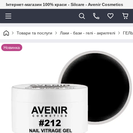
Інтернет-магазин 100% краси - Silcare - Avenir Cosmetics
Товари та послуги
Лаки - бази - гелі - акрилгелі
ГЕЛЬ
Новинка