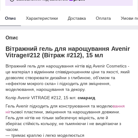
Опис
Характеристики
Доставка
Оплата
Умови п
Опис
Вітражний гель для нарощування Avenir
Vitrage#212 (Вітраж #212), 15 мл
Вітражний гель для нарощування нігтів від Avenir Cosmetics -
це матеріал з відмінним співвідношенням ціни та якості, який
дозволяє створювати дизайни з глибиною, об'ємом та
«ефектом мокрого скла» і підходить для зміцнення,
моделювання, нарощування та декору.
Колір Avenir VITRAGE #212, 15 мл:
смарагд
Гель Avenir підходить для конструювання та моделю
вання
ніг
тьової пластини, зміцнення та нарощування довжини.
Гель для нігтів не тільки забезпечує міцність, але й
зберігає стійкість кольору, не тьмяніючи і не вицвітаючи з
часом.
― тримає краплю і легко моделюється