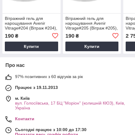
Вітражний гель для
Вітражний гель для
Вітр
нарощування Avenir
нарощування Avenir
наро
Vitrage#204 (Вітраж #204),
Vitrage#205 (Вітраж #205),
Vitr
15 мл
15 мл
1 кг
190
190
2 7
₴
₴
Купити
Купити
Про нас
97% позитивних з 60 відгуків за рік
Працює з 19.11.2013
м. Київ
вул. Голосіївська, 17 БЦ "Моріон" (колишній КЮЗ), Київ,
Україна
Контакти
Сьогодні працює з 10:00 до 17:30
Показати весь графік роботи