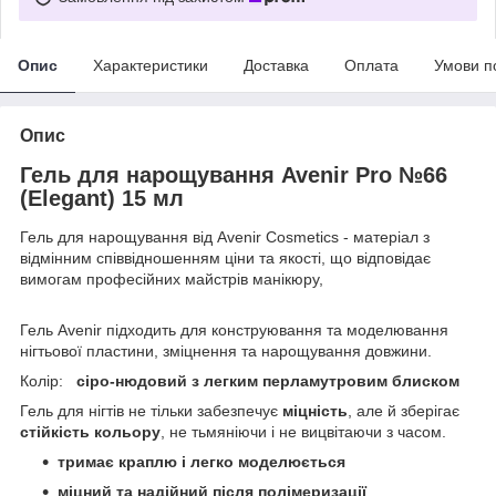
Опис
Характеристики
Доставка
Оплата
Умови п
Опис
Гель для нарощування Avenir Pro №66
(Elegant) 15 мл
Гель для нарощування від Avenir Cosmetics - матеріал з
відмінним співвідношенням ціни та якості, що відповідає
вимогам професійних майстрів манікюру,
Гель Avenir підходить для конструювання та моделювання
нігтьової пластини, зміцнення та нарощування довжини.
Колір:
сіро-нюдовий з легким перламутровим блиском
Гель для нігтів не тільки забезпечує
міцність
, але й зберігає
стійкість кольору
, не тьмяніючи і не вицвітаючи з часом.
тримає краплю і легко моделюється
міцний та надійний після полімеризації