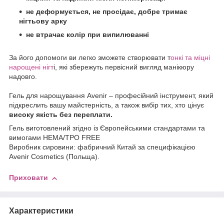
не деформується, не просідає, добре тримає
нігтьову арку
не втрачає колір при випилюванні
За його допомоги ви легко зможете створювати т
онкі та міцні
нарощені нігт
і, які збережуть первісний вигляд манікюру
надовго.
Гель для нарощування Avenir – професійний інструмент, який
підкреслить вашу майстерність, а також вибір тих, хто цінує
високу якість без переплати.
Гель виготовлений згідно із Європейськими стандартами та
вимогами HEMA/TPO FREE
Виробник сировини: фабричний Китай за специфікацією
Avenir Cosmetics (Польща).
Приховати
Характеристики