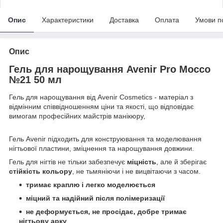
Опис
Характеристики
Доставка
Оплата
Умови п
Опис
Гель для нарощування Avenir Pro Mocco
№21 50 мл
Гель для нарощування від Avenir Cosmetics - матеріал з
відмінним співвідношенням ціни та якості, що відповідає
вимогам професійних майстрів манікюру,
Гель Avenir підходить для конструювання та моделювання
нігтьової пластини, зміцнення та нарощування довжини.
Гель для нігтів не тільки забезпечує
міцність
, але й зберігає
стійкість кольору
, не тьмяніючи і не вицвітаючи з часом.
тримає краплю і легко моделюється
міцний та надійний після полімеризації
не деформується, не просідає, добре тримає
нігтьову арку