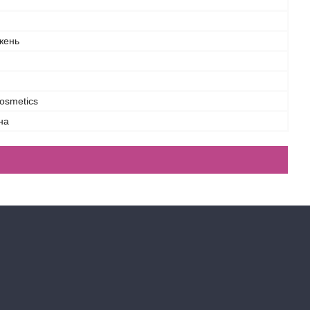
жень
osmetics
на