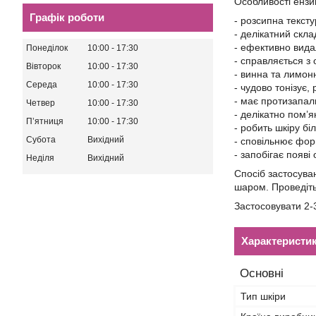
Особливості ензи
Графік роботи
- розсипна тексту
- делікатний скла
- ефективно вида
Понеділок
10:00
17:30
- справляється з
Вівторок
10:00
17:30
- винна та лимон
Середа
10:00
17:30
- чудово тонізує,
- має протизапал
Четвер
10:00
17:30
- делікатно пом’я
Пʼятниця
10:00
17:30
- робить шкіру б
Субота
Вихідний
- сповільнює фор
- запобігає появі 
Неділя
Вихідний
Спосіб застосува
шаром. Проведіть
Застосовувати 2-
Характеристи
Основні
Тип шкіри