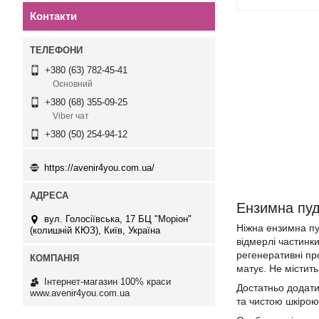
Контакти
+380 (63) 782-45-41
Основний
+380 (68) 355-09-25
Viber чат
+380 (50) 254-94-12
https://avenir4you.com.ua/
Ензимна пуд
вул. Голосіївська, 17 БЦ "Моріон"
Ніжна ензимна пу
(колишній КЮЗ), Київ, Україна
відмерлі частинк
регенеративні пр
матує. Не містит
Інтернет-магазин 100% краси
Достатньо додати
www.avenir4you.com.ua
та чистою шкірою