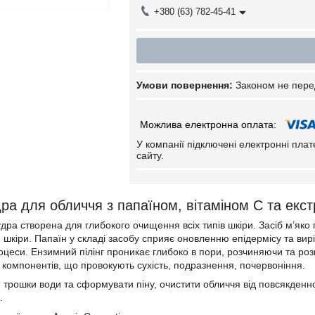
+380 (63) 782-45-41
Законом не пере
У компанії підключені електронні пла
сайту.
ра для обличчя з папаїном, вітаміном С та екст
дра створена для глибокого очищення всіх типів шкіри. Засіб м’як
и шкіри. Папаїн у складі засобу сприяє оновленню епідермісу та вир
оцеси. Ензимний пілінг проникає глибоко в пори, розчиняючи та р
ь компонентів, що провокують сухість, подразнення, почервоніння.
 трошки води та сформувати піну, очистити обличчя від повсякден
.