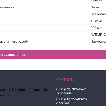
к
Україна
 вмивання
Пінка
Без обме
Унісекс
200 мл
AVENIR C
сметичного засобу
Натураль
ля замовлення
+380 (63) 782-45-41
ська, 17 БЦ "Моріон" (колишній
Основний
країна
+380 (68) 355-09-25
Viber чат