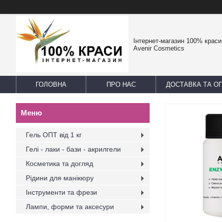
Інтернет-магазин 100% краси -
Avenir Cosmetics
ГОЛОВНА
ПРО НАС
ДОСТАВКА ТА О
Гель ОПТ від 1 кг
Гелі - лаки - бази - акрилгели
Косметика та догляд
Рідини для манікюру
Інструменти та фрези
Лампи, форми та аксесури