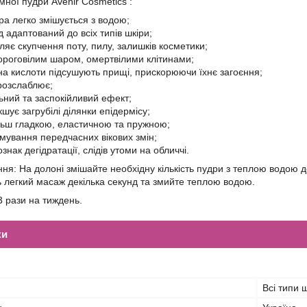
мної пудри Avenir Cosmetics :
ра легко змішується з водою;
д адаптований до всіх типів шкіри;
ляє скупчення поту, пилу, залишків косметики;
 ороговілим шаром, омертвілими клітинами;
на кислоти підсушують прищі, прискорюючи їхнє загоєння;
 розслаблює;
ьний та заспокійливий ефект;
кшує загрубілі ділянки епідермісу;
ільш гладкою, еластичною та пружною;
мування передчасних вікових змін;
ознак дегідратації, слідів утоми на обличчі.
ння: На долоні змішайте необхідну кількість пудри з теплою водою д
 легкий масаж декілька секунд та змийте теплою водою.
3 рази на тиждень.
ки
Всі типи 