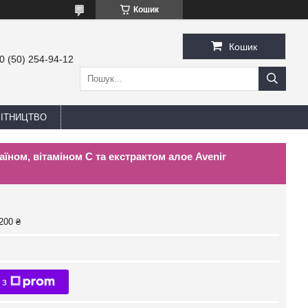
Кошик
Кошик
0 (50) 254-94-12
БІТНИЦТВО
їном, вітаміном С та екстрактом алое Avenir
200 ₴
 з