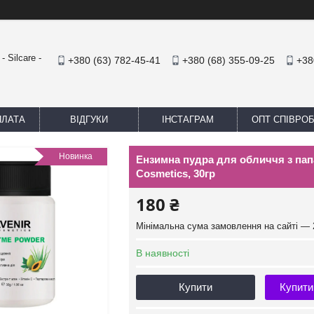
 Silcare -
+380 (63) 782-45-41
+380 (68) 355-09-25
+38
ПЛАТА
ВІДГУКИ
ІНСТАГРАМ
ОПТ СПІВРО
Новинка
Ензимна пудра для обличчя з папа
Cosmetics, 30гр
180 ₴
Мінімальна сума замовлення на сайті — 
В наявності
Купити
Купити