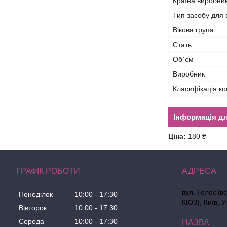
Країна виробни
Тип засобу для
Вікова група
Стать
Об`єм
Виробник
Класифікація ко
Інформація д
Ціна:
180 ₴
ГРАФІК РОБОТИ
вул. Голосіїв
Понеділок
10:00
17:30
КЮЗ), Київ, У
Вівторок
10:00
17:30
Середа
10:00
17:30