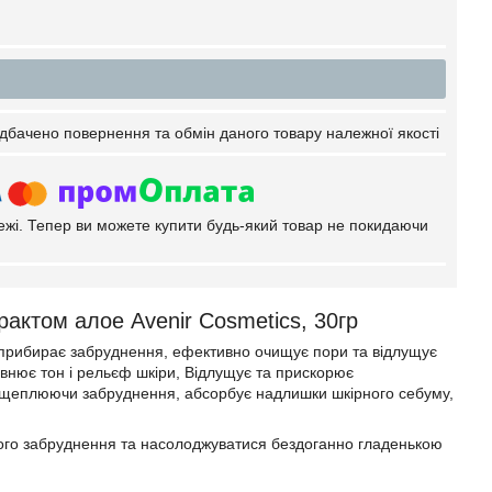
дбачено повернення та обмін даного товару належної якості
тежі. Тепер ви можете купити будь-який товар не покидаючи
рактом алое Avenir Cosmetics, 30гр
о прибирає забруднення, ефективно очищує пори та відлущує
івнює тон і рельєф шкіри, Відлущує та прискорює
озщеплюючи забруднення, абсорбує надлишки шкірного себуму,
ного забруднення та насолоджуватися бездоганно гладенькою