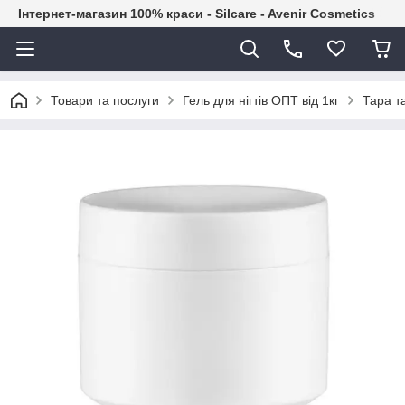
Інтернет-магазин 100% краси - Silcare - Avenir Cosmetics
Товари та послуги
Гель для нігтів ОПТ від 1кг
Тара т