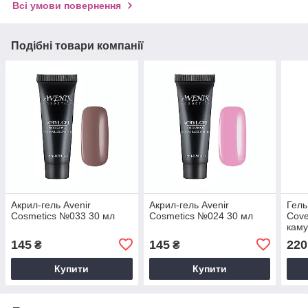
Всі умови повернення
Подібні товари компанії
Акрил-гель Avenir
Акрил-гель Avenir
Гель
Cosmetics №033 30 мл
Cosmetics №024 30 мл
Cove
кам
145
145
220
₴
₴
Купити
Купити