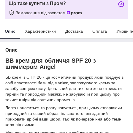
Що таке купити з Пром?
Замовлення під захистом
Опис
Характеристики
Доставка
Оплата
Умови п
Опис
BB крем для обличчя SPF 20 з
шиммером Angel
ББ крем із СПФ 20 - це косметичний продукт, який поєднує в
собі властивості бази під макіяж, зволожуючого крему та
засобу сонцезахисту. Ідеальний для тих, хто хоче отримати
гарний та природний макіяж, не забуваючи при цьому про
захист шкіри від сонячних променів.
Легко наноситься та розтушовується, при цьому створюючи
природний та свіжий образ. Більше того, він здатний
приховати дрібні вади шкіри, такі як почервоніння або темні
кола під очима.
Має досить легку текстуру, яка не забиває пори та не