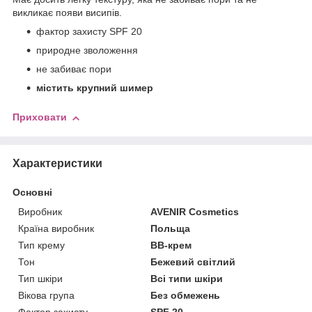
викликає появи висипів.
фактор захисту SPF 20
природне зволоження
не забиває пори
містить крупний шимер
Приховати
Характеристики
Основні
Виробник
AVENIR Cosmetics
Країна виробник
Польща
Тип крему
BB-крем
Тон
Бежевий світлий
Тип шкіри
Всі типи шкіри
Вікова група
Без обмежень
Фактор захисту
SPF 20