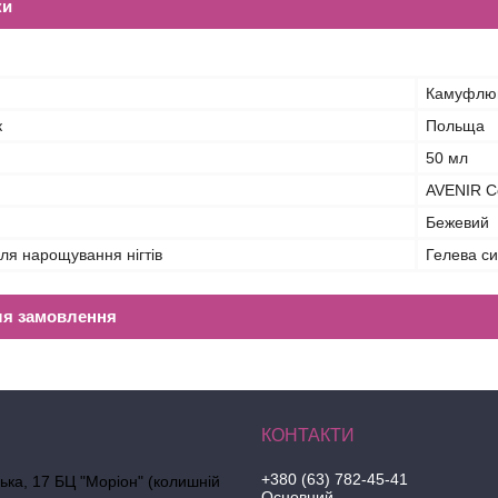
ки
Камуфлюю
к
Польща
50 мл
AVENIR C
Бежевий
ля нарощування нігтів
Гелева с
ля замовлення
+380 (63) 782-45-41
ська, 17 БЦ "Моріон" (колишній
Основний