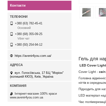
Контакти
+380 (63) 782-45-41
Основний
+380 (68) 355-09-25
Viber чат
+380 (50) 254-94-12
https://avenir4you.com.ua/
Гель для на
LED Cover Light
Cover Light -
сві
вул. Голосіївська, 17 БЦ "Моріон"
(колишній КЮЗ), Київ, Україна
Головна відмінніс
нігтів в середньо
Підходить для на
Інтернет-магазин 100% краси
LED матеріал над
www.avenir4you.com.ua
Час полімеризації