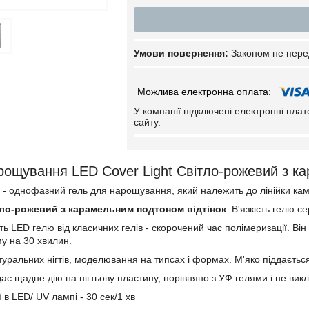
Законом не пере
У компанії підключені електронні пла
сайту.
рощування LED Cover Light Світло-рожевий з к
- однофазний гель для нарощування, який належить до лінійки ка
тло-рожевий з карамельним подтоном відтінок
. В'язкість гелю с
ть LED гелю від класичних гелів - скорочений час полімеризації. Він
му на 30 хвилин.
туральних нігтів, моделювання на типсах і формах. М'яко піддаєтьс
ає щадне дію на нігтьову пластину, порівняно з УФ гелями і не викл
 в LED/ UV лампі - 30 сек/1 хв