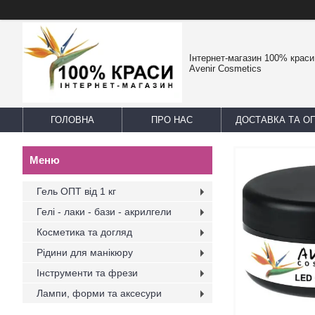
Інтернет-магазин 100% краси -
Avenir Cosmetics
ГОЛОВНА
ПРО НАС
ДОСТАВКА ТА О
Гель ОПТ від 1 кг
Гелі - лаки - бази - акрилгели
Косметика та догляд
Рідини для манікюру
Інструменти та фрези
Лампи, форми та аксесури