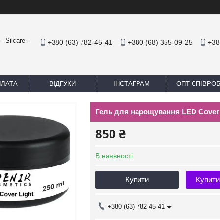
 Silcare -
+380 (63) 782-45-41
+380 (68) 355-09-25
+38
ПЛАТА
ВІДГУКИ
ІНСТАГРАМ
ОПТ СПІВРО
Гель для нарощування LED Cover 
850 ₴
В наявності
Купити
Купити
+380 (63) 782-45-41