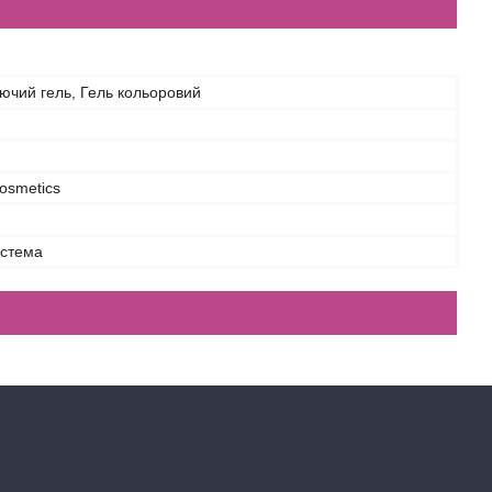
чий гель, Гель кольоровий
osmetics
истема