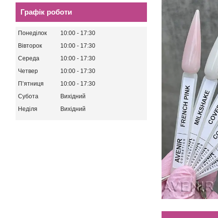
Графік роботи
Понеділок
10:00
17:30
Вівторок
10:00
17:30
Середа
10:00
17:30
Четвер
10:00
17:30
Пʼятниця
10:00
17:30
Субота
Вихідний
Неділя
Вихідний