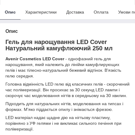
Опис
Характеристики
Доставка
Оплата
Умови п
Опис
Гель для нарощування LED Cover
Натуральний камуфлюючий 250 мл
Avenir Cosmetics LED Cover
-
однофазний гель для
нарощування, який належить до лінійки камуфлирующих
гелів і має тілесно-натуральний бежевий відтінок. В'язкість
гелю середня.
Головна відмінність LED гелю від класичних гелів - скорочений
час полімеризації. Він просихає за 30 секунд LED лампи і
скорочує час моделювання нігтів в середньому на 30 хвилин.
Підходить для натуральних нігтів, моделювання на типсах і
формах. М'яко піддається опилу і знімається фрезою.
LED матеріал надає щадне дію на нігтьову пластину,
порівняно з УФ гелями і не викликає сильного печіння при
полімеризації.