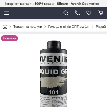
Інтернет-магазин 100% краси - Silcare - Avenir Cosmetics
Товари та послуги
Гель для нігтів ОПТ від 1кг
Рідкий 
Новинка