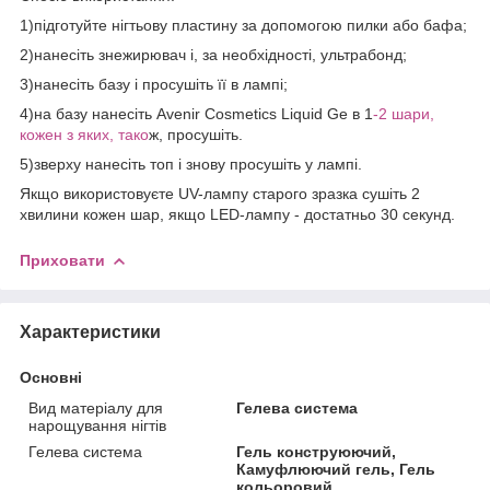
1)підготуйте нігтьову пластину за допомогою пилки або бафа;
2)нанесіть знежирювач і, за необхідності, ультрабонд;
3)нанесіть базу і просушіть її в лампі;
4)на базу нанесіть Avenir Cosmetics Liquid Ge в 1
-2 шари,
кожен з яких, тако
ж, просушіть.
5)зверху нанесіть топ і знову просушіть у лампі.
Якщо використовуєте UV-лампу старого зразка сушіть 2
хвилини кожен шар, якщо LED-лампу - достатньо 30 секунд.
Приховати
Характеристики
Основні
Вид матеріалу для
Гелева система
нарощування нігтів
Гелева система
Гель конструюючий,
Камуфлюючий гель, Гель
кольоровий