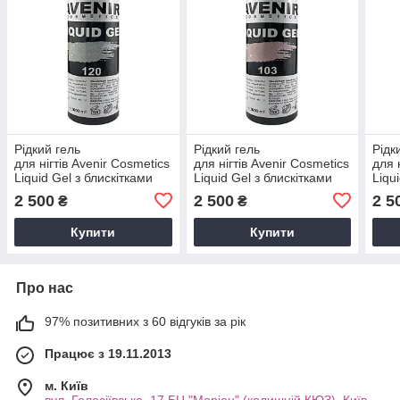
Рідкий гель
Рідкий гель
Рідк
для нігтів Avenir Cosmetics
для нігтів Avenir Cosmetics
для 
Liquid Gel з блискітками
Liquid Gel з блискітками
Liqu
120 (moon glitter), 1 кг
103 (amethyst glitter), 1 кг
108 (
2 500
2 500
2 5
₴
₴
Купити
Купити
Про нас
97% позитивних з 60 відгуків за рік
Працює з 19.11.2013
м. Київ
вул. Голосіївська, 17 БЦ "Моріон" (колишній КЮЗ), Київ,