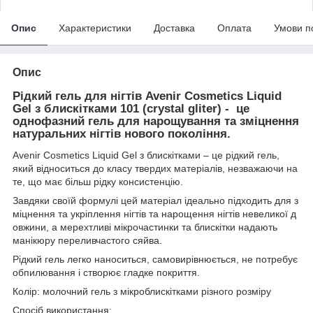
Опис
Характеристики
Доставка
Оплата
Умови п
Опис
Рідкий гель для нігтів Avenir Cosmetics Liquid
Gel з блискітками 101 (crystal gliter)
- це
однофазний гель для нарощування та зміцнення
натуральних нігтів нового покоління.
Avenir Cosmetics Liquid Gel з блискітками – це рідкий гель,
який відноситься до класу твердих матеріалів, незважаючи на
те, що має більш рідку консистенцію.
Завдяки своїй формулі цей матеріал ідеально підходить для з
міцнення та укріплення нігтів та нарощення нігтів невеликої д
овжини, а мерехтливі мікрочастинки та блискітки надають
манікюру переливчастого сяйва.
Рідкий гель легко наноситься, самовирівнюється, не потребує
обпилювання і створює гладке покриття.
Колір: молочний гель з мікроблискітками різного розміру
Спосіб використання: