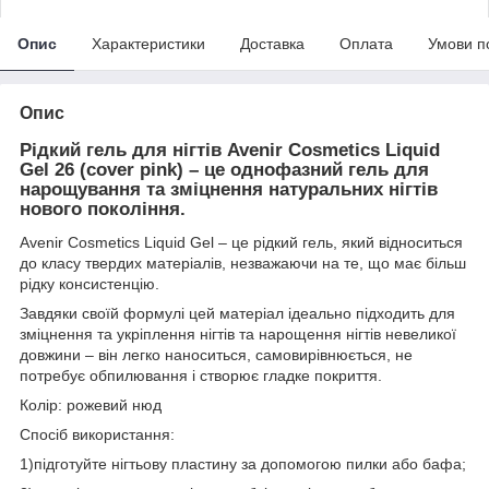
Опис
Характеристики
Доставка
Оплата
Умови п
Опис
Рідкий гель для нігтів Avenir Cosmetics Liquid
Gel 26 (cover pink)
– це однофазний гель для
нарощування та зміцнення натуральних нігтів
нового покоління.
Avenir Cosmetics Liquid Gel – це рідкий гель, який відноситься
до класу твердих матеріалів, незважаючи на те, що має більш
рідку консистенцію.
Завдяки своїй формулі цей матеріал ідеально підходить для
зміцнення та укріплення нігтів та нарощення нігтів невеликої
довжини – він легко наноситься, самовирівнюється, не
потребує обпилювання і створює гладке покриття.
Колір: рожевий нюд
Спосіб використання:
1)підготуйте нігтьову пластину за допомогою пилки або бафа;