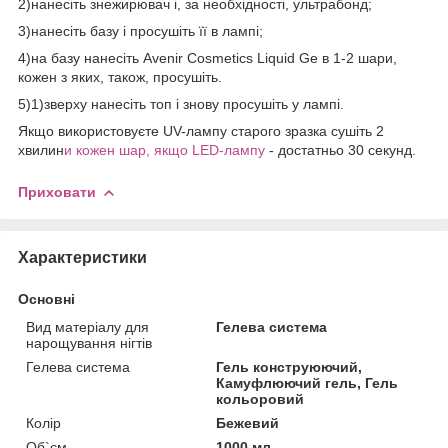
2)нанесіть знежирювач і, за необхідності, ультрабонд;
3)нанесіть базу і просушіть її в лампі;
4)на базу нанесіть Avenir Cosmetics Liquid Ge в 1-2 шари,
кожен з яких, також, просушіть.
5)1)зверху нанесіть топ і знову просушіть у лампі.
Якщо використовуєте UV-лампу старого зразка сушіть 2
хвилин
и кожен шар, якщо LED-лампу
- достатньо 30 секунд.
Приховати
Характеристики
Основні
Вид матеріалу для
Гелева система
нарощування нігтів
Гелева система
Гель конструюючий,
Камуфлюючий гель, Гель
кольоровий
Колір
Бежевий
Об`єм
1000 мл