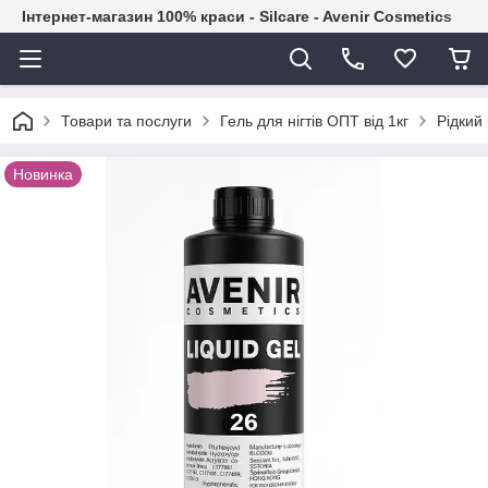
Інтернет-магазин 100% краси - Silcare - Avenir Cosmetics
Товари та послуги
Гель для нігтів ОПТ від 1кг
Рідкий 
Новинка