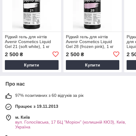
Рідкий гель для нігтів
Рідкий гель для нігтів
Рідк
Avenir Cosmetics Liquid
Avenir Cosmetics Liquid
для 
Gel 21 (soft white), 1 кг
Gel 28 (frozen pink), 1 кг
Liqu
108 (
2 500
2 500
2 5
₴
₴
Купити
Купити
Про нас
97% позитивних з 60 відгуків за рік
Працює з 19.11.2013
м. Київ
вул. Голосіївська, 17 БЦ "Моріон" (колишній КЮЗ), Київ,
Україна