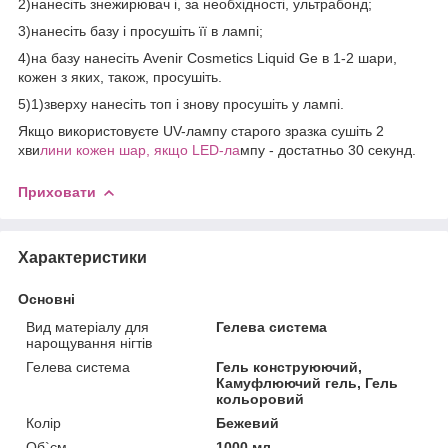
2)нанесіть знежирювач і, за необхідності, ультрабонд;
3)нанесіть базу і просушіть її в лампі;
4)на базу нанесіть Avenir Cosmetics Liquid Ge в 1-2 шари,
кожен з яких, також, просушіть.
5)1)зверху нанесіть топ і знову просушіть у лампі.
Якщо використовуєте UV-лампу старого зразка сушіть 2
хви
лини кожен шар, якщо LED-ла
мпу - достатньо 30 секунд.
Приховати
Характеристики
Основні
Вид матеріалу для
Гелева система
нарощування нігтів
Гелева система
Гель конструюючий,
Камуфлюючий гель, Гель
кольоровий
Колір
Бежевий
Об`єм
1000 мл