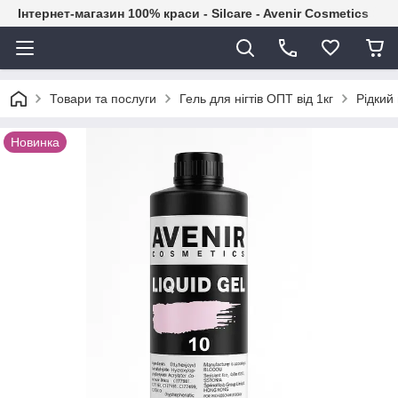
Інтернет-магазин 100% краси - Silcare - Avenir Cosmetics
Товари та послуги
Гель для нігтів ОПТ від 1кг
Рідкий 
Новинка