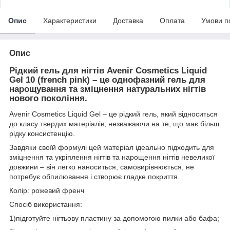
Опис
Характеристики
Доставка
Оплата
Умови п
Опис
Рідкий гель для нігтів Avenir Cosmetics Liquid
Gel 10 (french pink)
– це однофазний гель для
нарощування та зміцнення натуральних нігтів
нового покоління.
Avenir Cosmetics Liquid Gel – це рідкий гель, який відноситься
до класу твердих матеріалів, незважаючи на те, що має більш
рідку консистенцію.
Завдяки своїй формулі цей матеріал ідеально підходить для
зміцнення та укріплення нігтів та нарощення нігтів невеликої
довжини – він легко наноситься, самовирівнюється, не
потребує обпилювання і створює гладке покриття.
Колір: рожевий френч
Спосіб використання:
1)підготуйте нігтьову пластину за допомогою пилки або бафа;