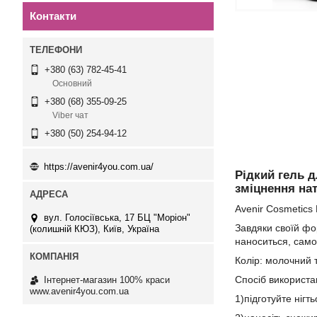
Контакти
+380 (63) 782-45-41
Основний
+380 (68) 355-09-25
Viber чат
+380 (50) 254-94-12
https://avenir4you.com.ua/
Рідкий гель дл
зміцнення нат
Avenir Cosmetics 
вул. Голосіївська, 17 БЦ "Моріон"
Завдяки своїй фор
(колишній КЮЗ), Київ, Україна
наноситься, само
Колір: молочний 
Спосіб використа
Інтернет-магазин 100% краси
www.avenir4you.com.ua
1)підготуйте ніг