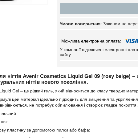
Законом не пере
У компанії підключені електронні пла
сайту.
я нігтів Avenir Cosmetics Liquid Gel 09 (rosy beige)
– 
уральних нігтів нового покоління.
Liquid Gel – це рідкий гель, який відноситься до класу твердих мате
мулі цей матеріал ідеально підходить для зміцнення та укріплення н
вирівнюється, не потребує обпилювання і створює гладке покриття.
тілесний
ння:
тьову пластину за допомогою пилки або бафа;