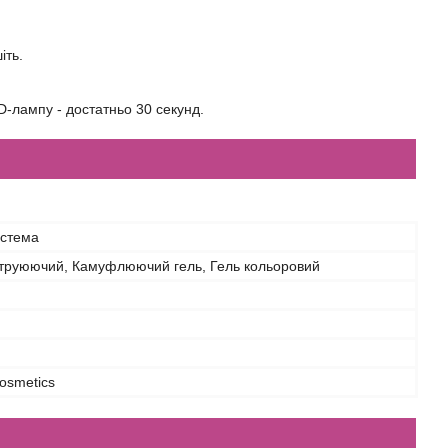
іть.
-лампу - достатньо 30 секунд.
истема
струюючий, Камуфлюючий гель, Гель кольоровий
osmetics