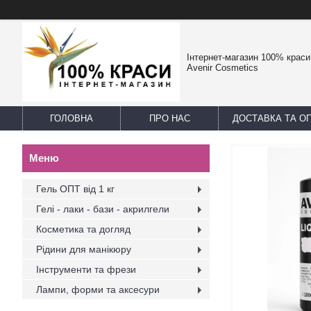
Інтернет-магазин 100% краси -
Avenir Cosmetics
ГОЛОВНА
ПРО НАС
ДОСТАВКА ТА О
Гель ОПТ від 1 кг
Гелі - лаки - бази - акрилгели
Косметика та догляд
Рідини для манікюру
Інструменти та фрези
Лампи, форми та аксесури