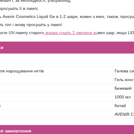
ювач і, за необхідності, ультрабонд;
просушіть її в лампі;
ь Avenir Cosmetics Liquid Ge в 1-2 шари, кожен з яких, також, просуш
ть топ і знову просушіть у лампі.
уєте UV-лампу старого
зразка сушіть 2 хвилини ко
жен шар, якщо LED
ки
ля нарощування нігтів
Гелева с
Гель кон
Бежевий
1000 мл
к
Китай
AVENIR C
ля замовлення