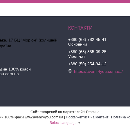
+380 (63) 782-45-41
ська, 17 БЦ "Моріон" (колишній
Основний
країна
+380 (68) 355-09-25
Viber чат
+380 (50) 254-94-12
азин 100% краси
https://avenir4you.com.ua/
ou.com.ua
Сайт створений на маркетплейсі
Prom.ua
Інтернет-магазин 100% краси www.avenir4you.com.ua |
Поскаржитися на контент
|
Політика к
Select Language
▼