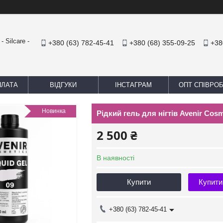
 Silcare -
+380 (63) 782-45-41
+380 (68) 355-09-25
+38
ПЛАТА
ВІДГУКИ
ІНСТАГРАМ
ОПТ СПІВРО
Новинка
Рідкий гель для нігтів Avenir Cosmet
2 500 ₴
В наявності
Купити
Купити
+380 (63) 782-45-41