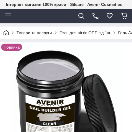
Інтернет-магазин 100% краси - Silcare - Avenir Cosmetics
Товари та послуги
Гель для нігтів ОПТ від 1кг
Гель A
Новинка