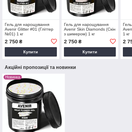
Гель для нарощування
Гель для нарощування
Гель
Avenir Glitter #01 (Гліттер
Avenir Skin Diamonds (Скін
Aven
№01) 1 кг
з шимером) 1 кг
1 кг
2 750
2 750
2 7
₴
₴
Купити
Купити
Акційні пропозиції та новинки
Новинка