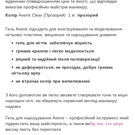
відмінним співвідношенням ціни та якості, що відповідає
вимогам професійних майстрів манікюру,
Колір
Avenir Clear (Прозорий) 1 кг:
прозорий
Гель Avenir підходить для конструювання та моделювання
нігтьової пластини, зміцнення та нарощування довжини.
гель для нігтів забезпечує міцність
тримає краплю і легко моделюється
міцний та надійний після полімеризації
не деформується, не просідає, добре тримає
нігтьову арку
не втрачає колір при випилюванні
З його допомогою ви легко зможете створювати тонкі та міцні
нарощені нігті, які збережуть первісний вигляд манікюру
надовго.
Гель для нарощування Avenir – професійний інструмент, який
підкреслить вашу майстерність, а також ви
бір тих, хто цінує
високу якість без переплати.