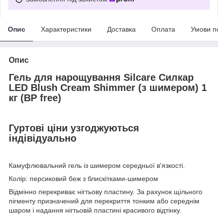
Опис
Характеристики
Доставка
Оплата
Умови п
Опис
Гель для нарощування Silcare Силкар
LED Blush Cream Shimmer (з шимером) 1
кг (BP free)
Гуртові ціни узгоджуються
індівідуально
Камуфлювальний гель із шимером
середньої в'язкості.
Колір: персиковий беж з блискітками-шимером
Відмінно перекриває нігтьову пластину. За рахунок щільного
пігменту призначений для перекриття тонким або середнім
шаром і надання нігтьовій пластині красивого відтінку.