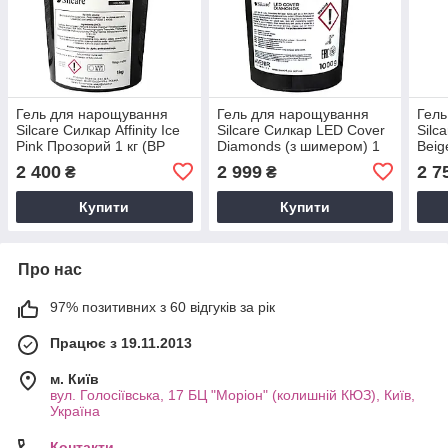
Гель для нарощування
Гель для нарощування
Гель
Silcare Силкар Affinity Ice
Silcare Силкар LED Cover
Silc
Pink Прозорий 1 кг (BP
Diamonds (з шимером) 1
Beig
free)
кг (BP free)
2 400
2 999
2 7
₴
₴
Купити
Купити
Про нас
97% позитивних з 60 відгуків за рік
Працює з 19.11.2013
м. Київ
вул. Голосіївська, 17 БЦ "Моріон" (колишній КЮЗ), Київ,
Україна
Контакти