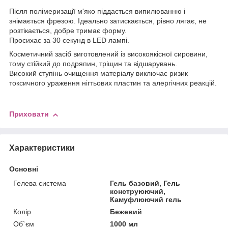
Після полімеризації м'яко піддається випилюванню і
знімається фрезою. Ідеально затискається, рівно лягає, не
розтікається, добре тримає форму.
Просихає за 30 секунд в LED лампі.
Косметичний засіб виготовлений із високоякісної сировини,
тому стійкий до подряпин, тріщин та відшарувань.
Високий ступінь очищення матеріалу виключає ризик
токсичного ураження нігтьових пластин та алергічних реакцій.
Приховати
Характеристики
Основні
Гелева система
Гель базовий, Гель
конструюючий,
Камуфлюючий гель
Колір
Бежевий
Об`єм
1000 мл