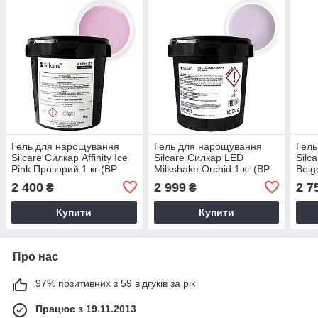
Гель для нарощування
Гель для нарощування
Гель
Silcare Силкар Affinity Ice
Silcare Силкар LED
Silc
Pink Прозорий 1 кг (BP
Milkshake Orchid 1 кг (BP
Beig
free)
free)
2 400
2 999
2 7
₴
₴
Купити
Купити
Про нас
97% позитивних з 59 відгуків за рік
Працює з 19.11.2013