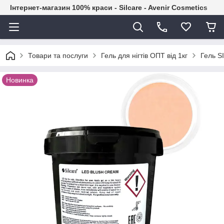
Інтернет-магазин 100% краси - Silcare - Avenir Cosmetics
Товари та послуги
Гель для нігтів ОПТ від 1кг
Гель S
Новинка