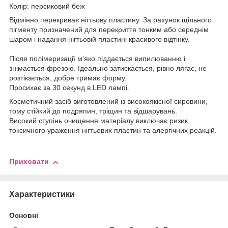
Колір: персиковий беж
Відмінно перекриває нігтьову пластину. За рахунок щільного
пігменту призначений для перекриття тонким або середнім
шаром і надання нігтьовій пластині красивого відтінку.
Після полімеризації м'яко піддається випилюванню і
знімається фрезою. Ідеально затискається, рівно лягає, не
розтікається, добре тримає форму.
Просихає за 30 секунд в LED лампі.
Косметичний засіб виготовлений із високоякісної сировини,
тому стійкий до подряпин, тріщин та відшарувань.
Високий ступінь очищення матеріалу виключає ризик
токсичного ураження нігтьових пластин та алергічних реакцій.
Приховати
Характеристики
Основні