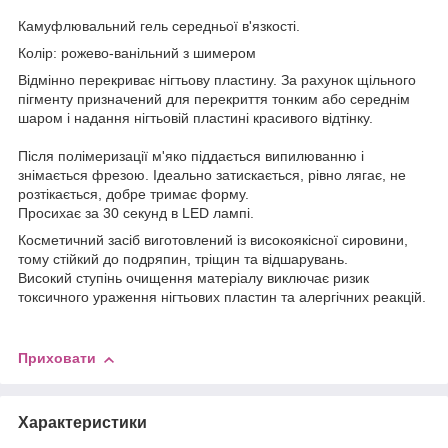
Камуфлювальний гель
середньої в'язкості.
Колір: рожево-ванільний з шимером
Відмінно перекриває нігтьову пластину. За рахунок щільного
пігменту призначений для перекриття тонким або середнім
шаром і надання нігтьовій пластині красивого відтінку.
Після полімеризації м'яко піддається випилюванню і
знімається фрезою. Ідеально затискається, рівно лягає, не
розтікається, добре тримає форму.
Просихає за 30 секунд в LED лампі.
Косметичний засіб виготовлений із високоякісної сировини,
тому стійкий до подряпин, тріщин та відшарувань.
Високий ступінь очищення матеріалу виключає ризик
токсичного ураження нігтьових пластин та алергічних реакцій.
Приховати
Характеристики