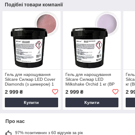
Подібні товари компанії
Гель для нарощування
Гель для нарощування
Гель
Silcare Силкар LED Cover
Silcare Силкар LED
Silc
Diamonds (з шимером) 1
Milkshake Orchid 1 кг (BP
кг (B
кг (BP free)
free)
2 999
2 999
2 9
₴
₴
Купити
Купити
Про нас
97% позитивних з 60 відгуків за рік