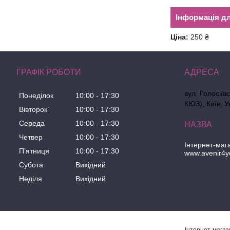
Інформація д
Ціна:
250 ₴
ГРАФІК РОБОТИ
вул. Голосіїв
Понеділок
10:00
17:30
КЮЗ), Київ, У
Вівторок
10:00
17:30
Середа
10:00
17:30
Четвер
10:00
17:30
Інтернет-маг
Пʼятниця
10:00
17:30
www.avenir4y
Субота
Вихідний
Неділя
Вихідний