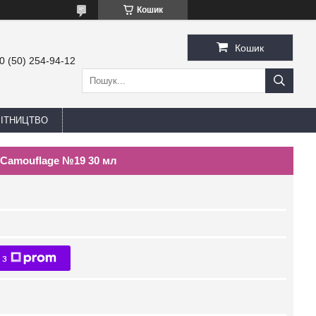
Кошик
Кошик
0 (50) 254-94-12
БІТНИЦТВО
 Camouflage №19 30 мл
 з