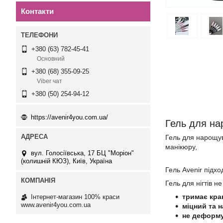
Контакти
+380 (63) 782-45-41
Основний
+380 (68) 355-09-25
Viber чат
+380 (50) 254-94-12
https://avenir4you.com.ua/
Гель для на
Гель для нарощув
манікюру,
вул. Голосіївська, 17 БЦ "Моріон"
(колишній КЮЗ), Київ, Україна
Гель Avenir підх
Гель для нігтів н
тримає кра
Інтернет-магазин 100% краси
www.avenir4you.com.ua
міцний та н
не деформу