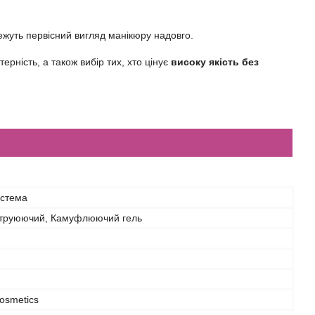
режуть первісний вигляд манікюру надовго.
рність, а також вибір тих, хто цінує
високу якість без
истема
струюючий, Камуфлюючий гель
osmetics