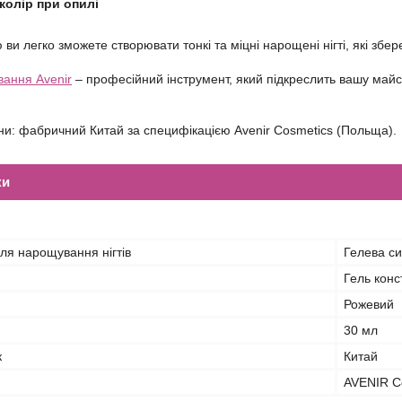
колір при опилі
ви легко зможете створювати тонкі та міцні нарощені нігті, які збе
вання Avenir
– професійний інструмент, який підкреслить вашу майсте
и: фабричний Китай за специфікацією Avenir Cosmetics (Польща).
ки
ля нарощування нігтів
Гелева с
Гель кон
Рожевий
30 мл
к
Китай
AVENIR C