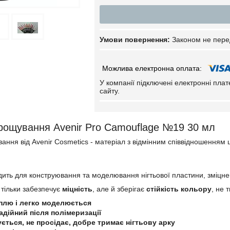
Законом не пере
У компанії підключені електронні пла
сайту.
рощування Avenir Pro Camouflage №19 30 мл
ання від Avenir Cosmetics - матеріал з відмінним співвідношенням ц
одить для конструювання та моделювання нігтьової пластини, зміц
е тільки забезпечує
міцність
, але й зберігає
стійкість кольору
, не 
плю і легко моделюється
адійний після полімеризації
ється, не просідає, добре тримає нігтьову арку