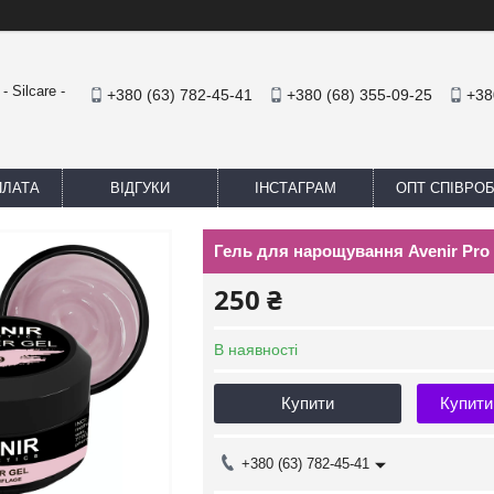
 Silcare -
+380 (63) 782-45-41
+380 (68) 355-09-25
+38
ПЛАТА
ВІДГУКИ
ІНСТАГРАМ
ОПТ СПІВРО
Гель для нарощування Avenir Pro
250 ₴
В наявності
Купити
Купити
+380 (63) 782-45-41