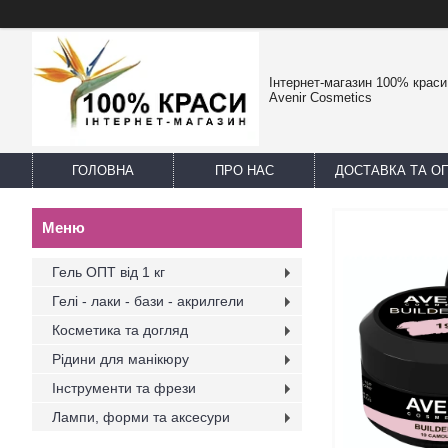
Інтернет-магазин 100% краси -
Avenir Cosmetics
ГОЛОВНА
ПРО НАС
ДОСТАВКА ТА О
Гель ОПТ від 1 кг
Гелі - лаки - бази - акрилгели
Косметика та догляд
Рідини для манікюру
Інструменти та фрези
Лампи, форми та аксесури