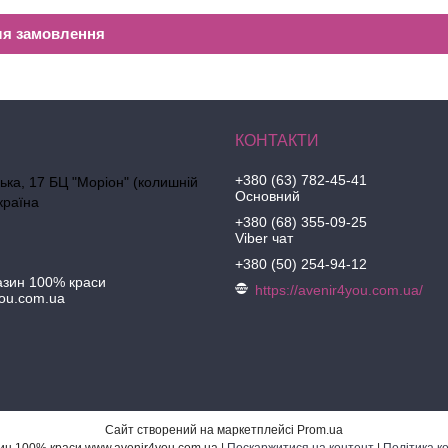
ля замовлення
+380 (63) 782-45-41
ська, 17 БЦ "Моріон" (колишній
Основний
країна
+380 (68) 355-09-25
Viber чат
+380 (50) 254-94-12
азин 100% краси
https://avenir4you.com.ua/
ou.com.ua
Сайт створений на маркетплейсі
Prom.ua