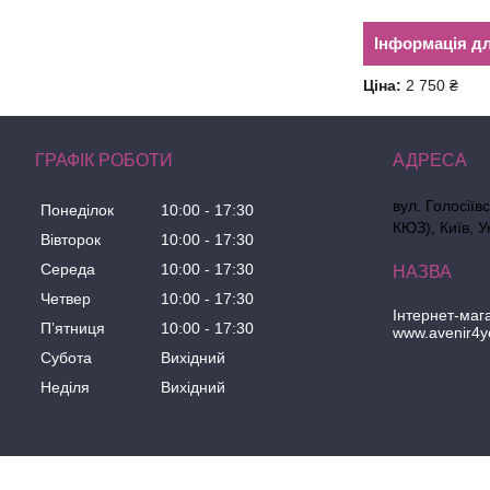
Інформація д
Ціна:
2 750 ₴
ГРАФІК РОБОТИ
вул. Голосіїв
Понеділок
10:00
17:30
КЮЗ), Київ, У
Вівторок
10:00
17:30
Середа
10:00
17:30
Четвер
10:00
17:30
Інтернет-маг
Пʼятниця
10:00
17:30
www.avenir4y
Субота
Вихідний
Неділя
Вихідний