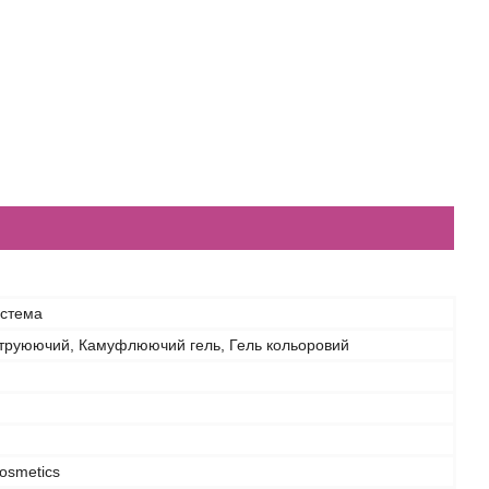
истема
струюючий, Камуфлюючий гель, Гель кольоровий
osmetics