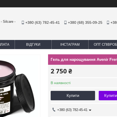
 Silcare -
+380 (63) 782-45-41
+380 (68) 355-09-25
+38
ПЛАТА
ВІДГУКИ
ІНСТАГРАМ
ОПТ СПІВРО
Гель для нарощування Avenir Fren
2 750 ₴
В наявності
Купити
Купити
+380 (63) 782-45-41