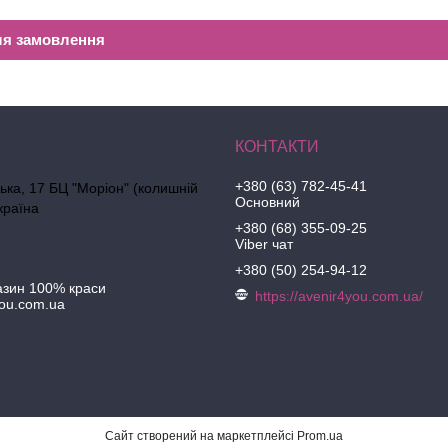
ля замовлення
+380 (63) 782-45-41
ська, 17 БЦ "Моріон" (колишній
Основний
країна
+380 (68) 355-09-25
Viber чат
+380 (50) 254-94-12
азин 100% краси
https://avenir4you.com.ua/
ou.com.ua
Сайт створений на маркетплейсі
Prom.ua