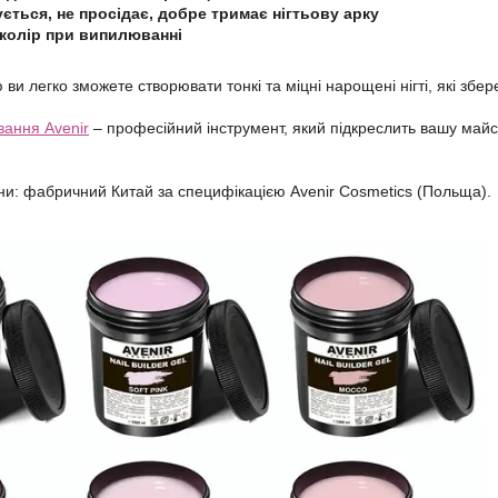
ється, не просідає, добре тримає нігтьову арку
 колір при випилюванні
ви легко зможете створювати тонкі та міцні нарощені нігті, які збе
вання Avenir
– професійний інструмент, який підкреслить вашу майсте
и: фабричний Китай за специфікацією Avenir Cosmetics (Польща).