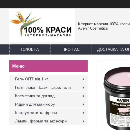
Інтернет-магазин 100% краси -
Avenir Cosmetics
ГОЛОВНА
ПРО НАС
ДОСТАВКА ТА О
Гель ОПТ від 1 кг
Гелі - лаки - бази - акрилгели
Косметика та догляд
Рідини для манікюру
Інструменти та фрези
Лампи, форми та аксесури