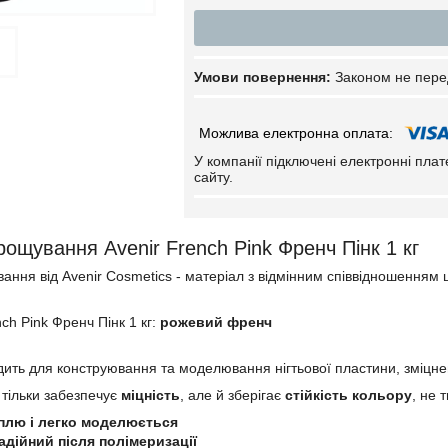
Законом не пере
У компанії підключені електронні пла
сайту.
рощування Avenir French Pink Френч Пінк 1 кг
ання від Avenir Cosmetics - матеріал з відмінним співвідношенням ц
ch Pink Френч Пінк 1 кг:
рожевий френч
одить для конструювання та моделювання нігтьової пластини, зміц
е тільки забезпечує
міцність
, але й зберігає
стійкість кольору
, не 
плю і легко моделюється
адійний після полімеризації