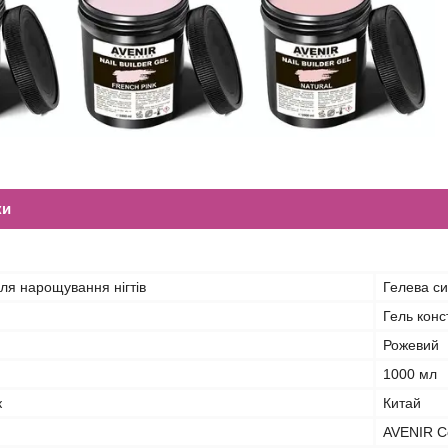
ки
ля нарощування нігтів
Гелева с
Гель кон
Рожевий
1000 мл
к
Китай
AVENIR C