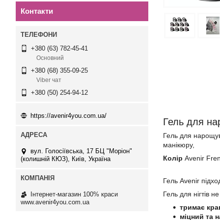
Контакти
+380 (63) 782-45-41
Основний
+380 (68) 355-09-25
Viber чат
+380 (50) 254-94-12
https://avenir4you.com.ua/
Гель для на
Гель для нарощув
манікюру,
вул. Голосіївська, 17 БЦ "Моріон"
Колір
Avenir Fren
(колишній КЮЗ), Київ, Україна
Гель Avenir підх
Гель для нігтів н
Інтернет-магазин 100% краси
www.avenir4you.com.ua
тримає кра
міцний та н