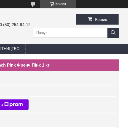
Кошик
Кошик
0 (50) 254-94-12
БІТНИЦТВО
ch Pink Френч Пінк 1 кг
 з