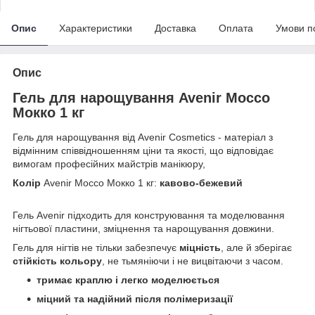
Опис
Характеристики
Доставка
Оплата
Умови п
Опис
Гель для нарощування Avenir Mocco
Мокко 1 кг
Гель для нарощування від Avenir Cosmetics - матеріал з
відмінним співвідношенням ціни та якості, що відповідає
вимогам професійних майстрів манікюру,
Колір
Avenir Mocco Мокко 1 кг:
кавово-бежевий
Гель Avenir підходить для конструювання та моделювання
нігтьової пластини, зміцнення та нарощування довжини.
Гель для нігтів не тільки забезпечує
міцність
, але й зберігає
стійкість кольору
, не тьмяніючи і не вицвітаючи з часом.
тримає краплю і легко моделюється
міцний та надійний після полімеризації