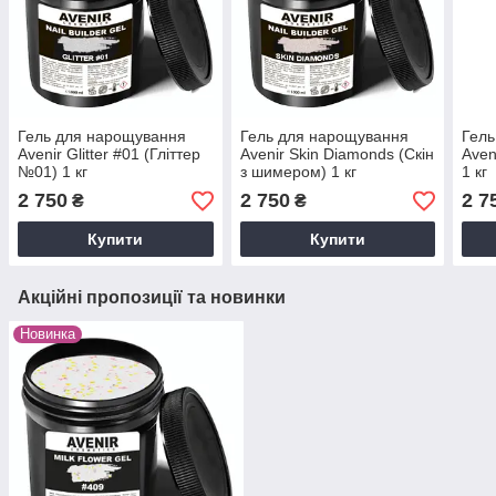
Гель для нарощування
Гель для нарощування
Гель
Avenir Glitter #01 (Гліттер
Avenir Skin Diamonds (Скін
Aven
№01) 1 кг
з шимером) 1 кг
1 кг
2 750
2 750
2 7
₴
₴
Купити
Купити
Акційні пропозиції та новинки
Новинка