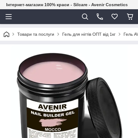
Інтернет-магазин 100% краси - Silcare - Avenir Cosmetics
Товари та послуги
Гель для нігтів ОПТ від 1кг
Гель A