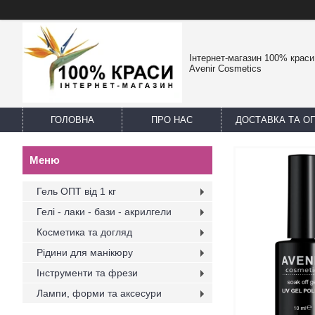
Інтернет-магазин 100% краси -
Avenir Cosmetics
ГОЛОВНА
ПРО НАС
ДОСТАВКА ТА О
Гель ОПТ від 1 кг
Гелі - лаки - бази - акрилгели
Косметика та догляд
Рідини для манікюру
Інструменти та фрези
Лампи, форми та аксесури