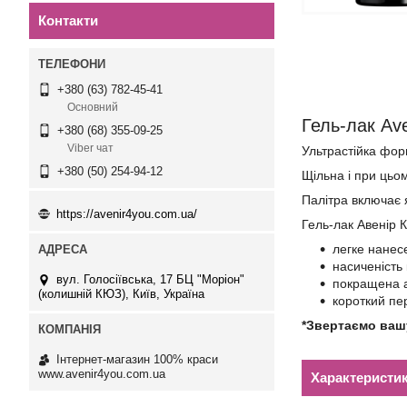
Контакти
+380 (63) 782-45-41
Основний
Гель-лак Av
+380 (68) 355-09-25
Viber чат
Ультрастійка фор
+380 (50) 254-94-12
Щільна і при цьо
Палітра включає я
https://avenir4you.com.ua/
Гель-лак Авенір 
легке нанес
насиченість
вул. Голосіївська, 17 БЦ "Моріон"
покращена а
(колишній КЮЗ), Київ, Україна
короткий пе
*Звертаємо вашу
Інтернет-магазин 100% краси
www.avenir4you.com.ua
Характеристи