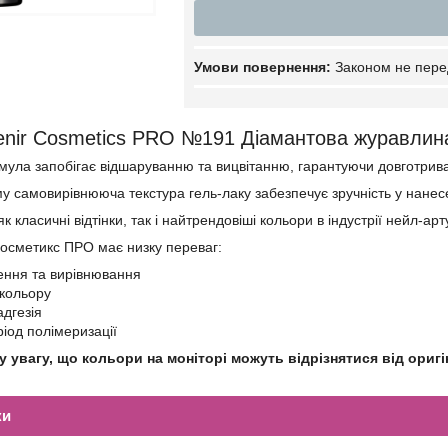
Законом не пере
enir Cosmetics PRO №191 Діамантова журавлин
мула запобігає відшаруванню та вицвітанню, гарантуючи довготрива
му самовирівнююча текстура гель-лаку забезпечує зручність у нанесе
к класичні відтінки, так і найтрендовіші кольори в індустрії нейл-арт
Косметикс ПРО має низку переваг:
ення та вирівнювання
 кольору
дгезія
ріод полімеризації
 увагу, що кольори на моніторі можуть відрізнятися від оригі
ки