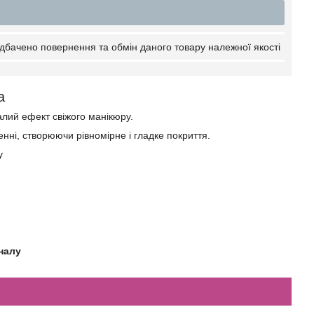
дбачено повернення та обмін даного товару належної якості
а
лий ефект свіжого манікюру.
нні, створюючи рівномірне і гладке покриття.
у
налу