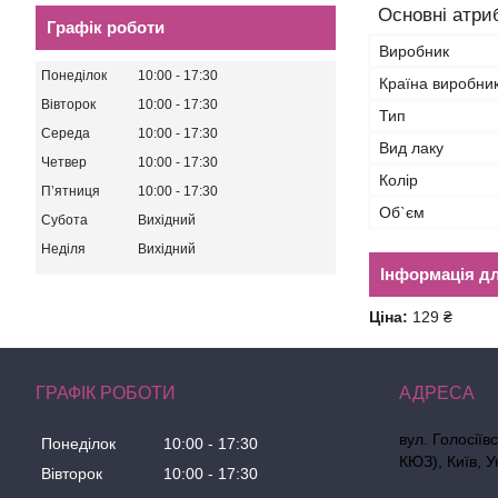
Основні атри
Графік роботи
Виробник
Понеділок
10:00
17:30
Країна виробни
Вівторок
10:00
17:30
Тип
Середа
10:00
17:30
Вид лаку
Четвер
10:00
17:30
Колір
Пʼятниця
10:00
17:30
Об`єм
Субота
Вихідний
Неділя
Вихідний
Інформація д
Ціна:
129 ₴
ГРАФІК РОБОТИ
вул. Голосіїв
Понеділок
10:00
17:30
КЮЗ), Київ, У
Вівторок
10:00
17:30