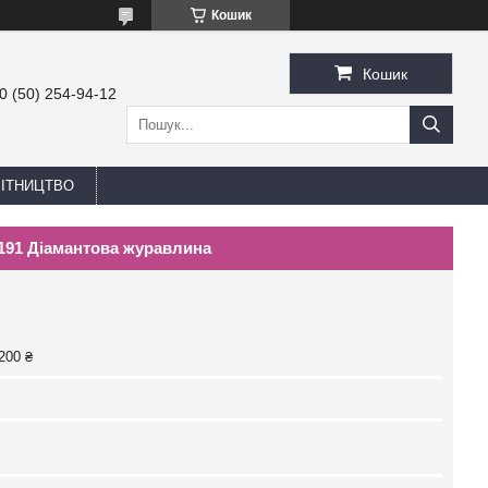
Кошик
Кошик
0 (50) 254-94-12
БІТНИЦТВО
191 Діамантова журавлина
200 ₴