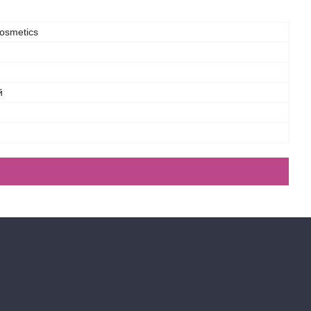
osmetics
й