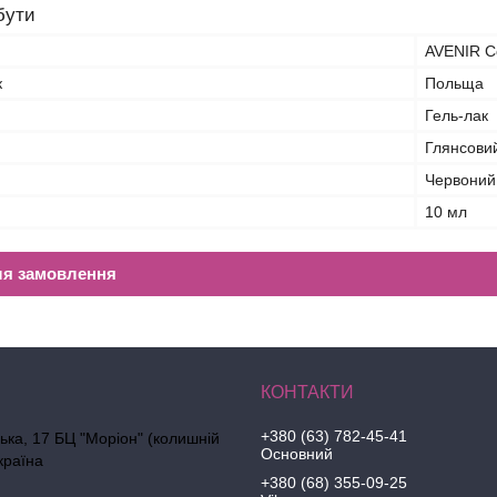
бути
AVENIR C
к
Польща
Гель-лак
Глянсови
Червоний
10 мл
ля замовлення
+380 (63) 782-45-41
ська, 17 БЦ "Моріон" (колишній
Основний
країна
+380 (68) 355-09-25