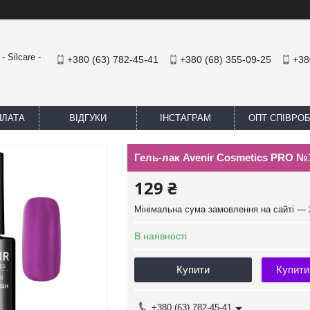
 Silcare -
+380 (63) 782-45-41
+380 (68) 355-09-25
+38
ПЛАТА
ВІДГУКИ
ІНСТАГРАМ
ОПТ СПІВРО
Гель-лак Avenir Cosmetics PRO №
129 ₴
Мінімальна сума замовлення на сайті — 
В наявності
Купити
Купити
+380 (63) 782-45-41