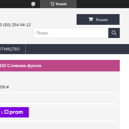
Кошик
Кошик
0 (50) 254-94-12
БІТНИЦТВО
102 Сливова фуксія
200 ₴
 з