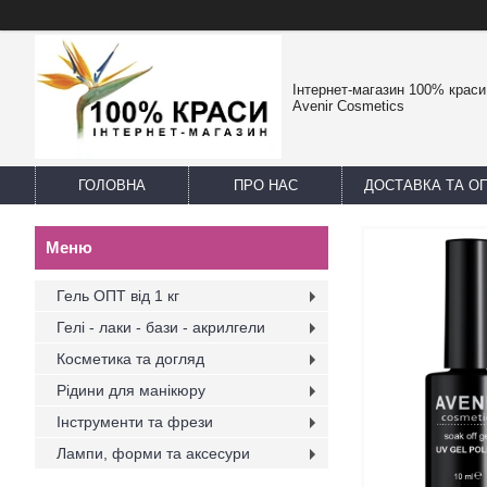
Інтернет-магазин 100% краси -
Avenir Cosmetics
ГОЛОВНА
ПРО НАС
ДОСТАВКА ТА О
Гель ОПТ від 1 кг
Гелі - лаки - бази - акрилгели
Косметика та догляд
Рідини для манікюру
Інструменти та фрези
Лампи, форми та аксесури