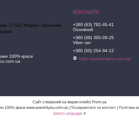
+380 (63) 782-45-41
ська, 17 БЦ "Моріон" (колишній
Основний
країна
+380 (68) 355-09-25
Viber чат
+380 (50) 254-94-12
азин 100% краси
https://avenir4you.com.ua/
ou.com.ua
Сайт створений на маркетплейсі
Prom.ua
Інтернет-магазин 100% краси www.avenir4you.com.ua |
Поскаржитися на контент
|
Політика к
Select Language
▼