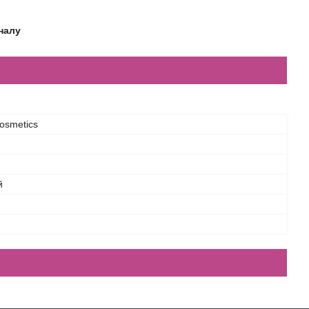
налу
osmetics
й