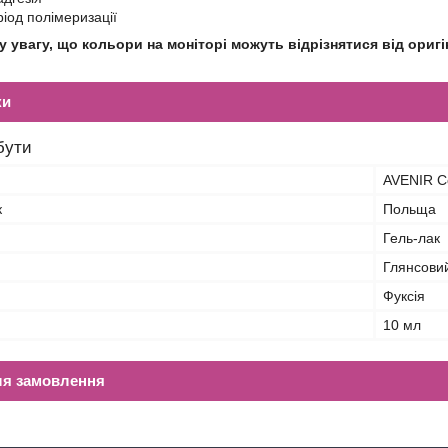
ріод полімеризації
 увагу, що кольори на моніторі можуть відрізнятися від оригі
ки
бути
AVENIR C
к
Польща
Гель-лак
Глянсови
Фуксія
10 мл
ля замовлення