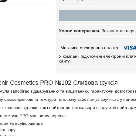
Законом не пере
У компанії підключені електронні пла
сайту.
enir Cosmetics PRO №102 Сливова фуксія
мула запобігає відшаруванню та вицвітанню, гарантуючи довготрива
му самовирівнююча текстура гель-лаку забезпечує зручність у нанесе
к класичні відтінки, так і найтрендовіші кольори в індустрії нейл-арт
Косметикс ПРО має низку переваг:
ення та вирівнювання
 кольору
дгезія