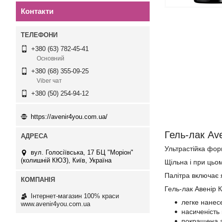
Контакти
+380 (63) 782-45-41
Основний
+380 (68) 355-09-25
Viber чат
+380 (50) 254-94-12
https://avenir4you.com.ua/
Гель-лак Av
Ультрастійка фор
вул. Голосіївська, 17 БЦ "Моріон"
(колишній КЮЗ), Київ, Україна
Щільна і при цьо
Палітра включає я
Гель-лак Авенір 
Інтернет-магазин 100% краси
легке нанес
www.avenir4you.com.ua
насиченість
покращена а