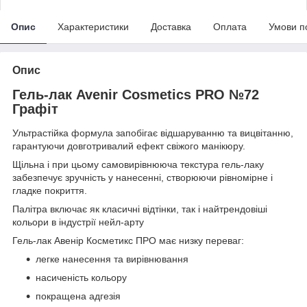
Опис
Характеристики
Доставка
Оплата
Умови п
Опис
Гель-лак Avenir Cosmetics PRO №72
Графіт
Ультрастійка формула запобігає відшаруванню та вицвітанню,
гарантуючи довготривалий ефект свіжого манікюру.
Щільна і при цьому самовирівнююча текстура гель-лаку
забезпечує зручність у нанесенні, створюючи рівномірне і
гладке покриття.
Палітра включає як класичні відтінки, так і найтрендовіші
кольори в індустрії нейл-арту
Гель-лак Авенір Косметикс ПРО має низку переваг:
легке нанесення та вирівнювання
насиченість кольору
покращена адгезія