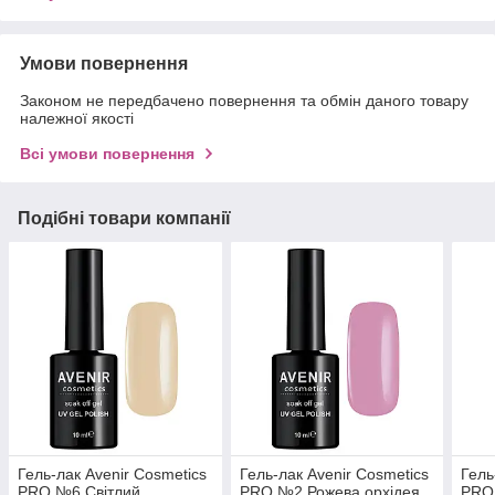
Умови повернення
Законом не передбачено повернення та обмін даного товару
належної якості
Всі умови повернення
Подібні товари компанії
Гель-лак Avenir Cosmetics
Гель-лак Avenir Cosmetics
Гель
PRO №6 Світлий
PRO №2 Рожева орхідея
PRO