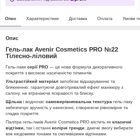
Опис
Характеристики
Доставка
Оплата
Умови п
Опис
Гель-лак Avenir Cosmetics PRO №22
Тілесно-ліловий
Гель-лаки
серії PRO
— це нова формула декоративного
покриття з високою насиченістю пігментів.
Ультрастійкий матеріал
запобігає відшаруванню та
блякненню, гарантуючи довготривалий ефект манікюру з
салону, не втрачаючи яскравості та блиску.
Щільна
і водночас
самовирівнювальна текстура
гель-лаку
забезпечує зручність у нанесенні, створюючи рівномірне та
гладке покриття.
Палітра гель-лаків Avenir Cosmetics PRO містить як
класичні
відтінки,
так і останні
колірні тренди
, даючи змогу вибирати
між нюдовими тонами та сміливішими відтінками.