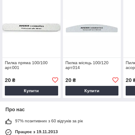
Пилка пряма 100/100
Пилка місяць 100/120
Пилк
арт.001
арт.014
асор
20
20
20
₴
₴
Купити
Купити
Про нас
97% позитивних з 60 відгуків за рік
Працює з 19.11.2013