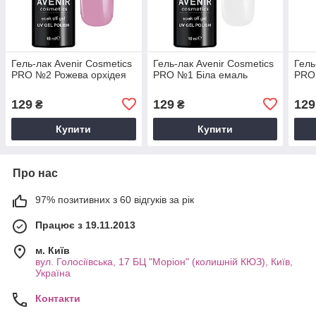
Гель-лак Avenir Cosmetics
Гель-лак Avenir Cosmetics
Гель
PRO №2 Рожева орхідея
PRO №1 Біла емаль
PRO
129
129
129
₴
₴
Купити
Купити
Про нас
97% позитивних з 60 відгуків за рік
Працює з 19.11.2013
м. Київ
вул. Голосіївська, 17 БЦ "Моріон" (колишній КЮЗ), Київ,
Україна
Контакти