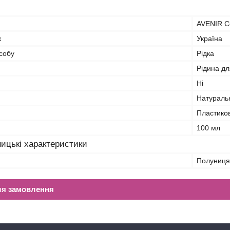
AVENIR C
к
Україна
собу
Рідка
Рідина дл
Ні
Натураль
Пластико
100 мл
ицькі характеристики
Полуниця
ля замовлення