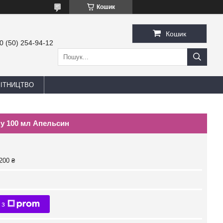
Кошик
Кошик
0 (50) 254-94-12
БІТНИЦТВО
ну 100 мл Апельсин
200 ₴
 з