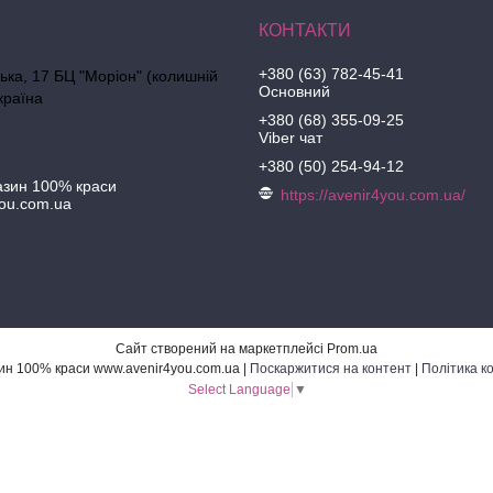
+380 (63) 782-45-41
ська, 17 БЦ "Моріон" (колишній
Основний
країна
+380 (68) 355-09-25
Viber чат
+380 (50) 254-94-12
азин 100% краси
https://avenir4you.com.ua/
ou.com.ua
Сайт створений на маркетплейсі
Prom.ua
Інтернет-магазин 100% краси www.avenir4you.com.ua |
Поскаржитися на контент
|
Політика к
Select Language
▼