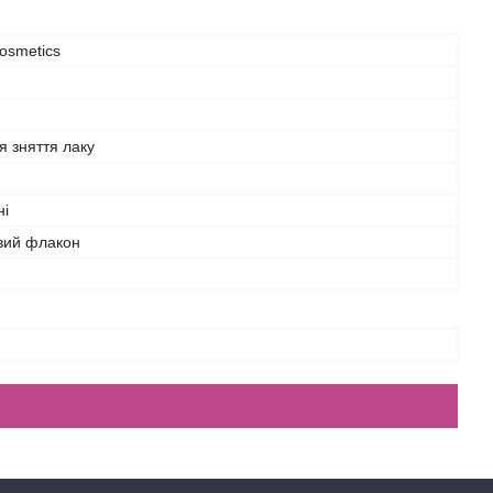
osmetics
я зняття лаку
ні
вий флакон