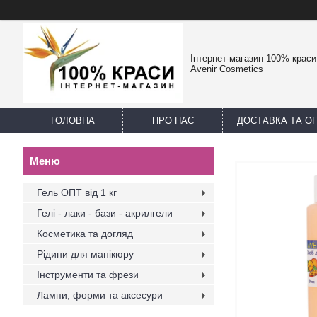
Інтернет-магазин 100% краси -
Avenir Cosmetics
ГОЛОВНА
ПРО НАС
ДОСТАВКА ТА О
Гель ОПТ від 1 кг
Гелі - лаки - бази - акрилгели
Косметика та догляд
Рідини для манікюру
Інструменти та фрези
Лампи, форми та аксесури