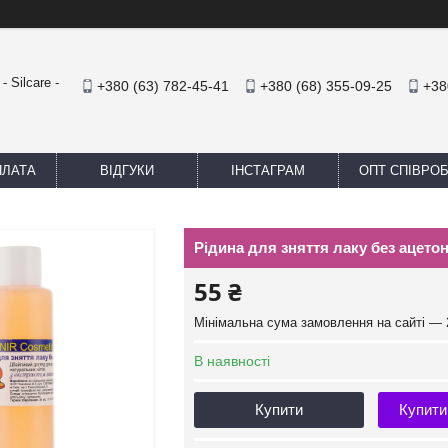
 Silcare -
+380 (63) 782-45-41
+380 (68) 355-09-25
+38
ПЛАТА
ВІДГУКИ
ІНСТАГРАМ
ОПТ СПІВРО
Рідина для зняття лаку без ацето
55 ₴
Мінімальна сума замовлення на сайті — 
В наявності
Купити
Купити