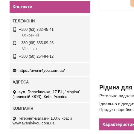
Контакти
+380 (63) 782-45-41
Основний
+380 (68) 355-09-25
Viber чат
+380 (50) 254-94-12
https://avenir4you.com.ua/
Рідина для
вул. Голосіївська, 17 БЦ "Моріон"
Ретельно видаляє 
(колишній КЮЗ), Київ, Україна
Ідеально підходит
Продукт виробляєт
Інтернет-магазин 100% краси
www.avenir4you.com.ua
Характеристи