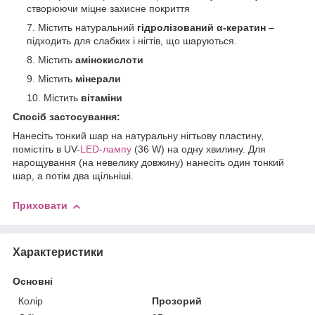
створюючи міцне захисне покриття
Містить натуральний
гідролізований α-кератин
–
підходить для слабких і нігтів, що шаруються.
Містить
амінокислоти
Містить
мінерали
Містить
вітаміни
Спосіб застосування:
Нанесіть тонкий шар на натуральну нігтьову пластину,
помістіть в UV-
LED-лампу
(36 W) на одну хвилину. Для
нарощування (на невелику довжину) нанесіть один тонкий
шар, а потім два щільніші.
Приховати
Характеристики
Основні
Колір
Прозорий