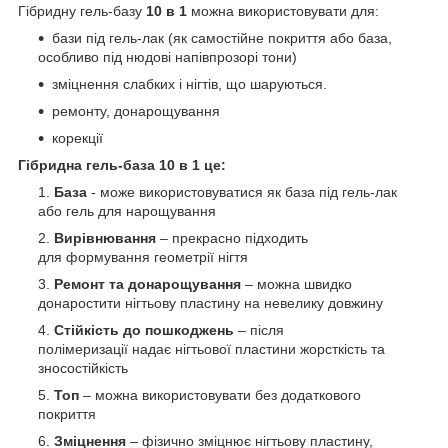
Гібридну гель-базу
10 в 1
можна використовувати для:
бази під гель-лак (як самостійне покриття або база,
особливо під нюдові напівпрозорі тони)
зміцнення слабких і нігтів, що шаруються.
ремонту, донарощування
корекції
Гібридна гель-база 10 в 1 це:
База
- може використовуватися як база під гель-лак
або гель для нарощування
Вирівнювання
– прекрасно підходить
для формування геометрії нігтя
Ремонт та донарощування
– можна швидко
донаростити нігтьову пластину на невелику довжину
Стійкість до пошкоджень
– після
полімеризації надає нігтьової пластини жорсткість та
зносостійкість
Топ
– можна використовувати без додаткового
покриття
Зміцнення
– фізично зміцнює нігтьову пластину,