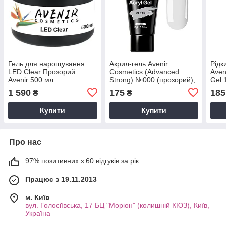
Гель для нарощування
Акрил-гель Avenir
Рідк
LED Clear Прозорий
Cosmetics (Advanced
Aven
Avenir 500 мл
Strong) №000 (прозорий),
Gel 
15 мл
1 590
175
185
₴
₴
Купити
Купити
Про нас
97% позитивних з 60 відгуків за рік
Працює з 19.11.2013
м. Київ
вул. Голосіївська, 17 БЦ "Моріон" (колишній КЮЗ), Київ,
Україна