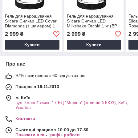
Гель для нарощування
Гель для нарощування
Гель
Silcare Силкар LED Cover
Silcare Силкар LED
Silc
Diamonds (з шимером) 1
Milkshake Orchid 1 кг (BP
Rose
кг (BP free)
free)
шиме
2 999
2 999
2 9
₴
₴
Купити
Купити
Про нас
97% позитивних з 60 відгуків за рік
Працює з 19.11.2013
м. Київ
вул. Голосіївська, 17 БЦ "Моріон" (колишній КЮЗ), Київ,
Україна
Контакти
Сьогодні працює з 10:00 до 17:30
Показати весь графік роботи