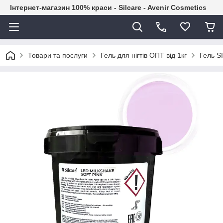
Інтернет-магазин 100% краси - Silcare - Avenir Cosmetics
Товари та послуги
Гель для нігтів ОПТ від 1кг
Гель S