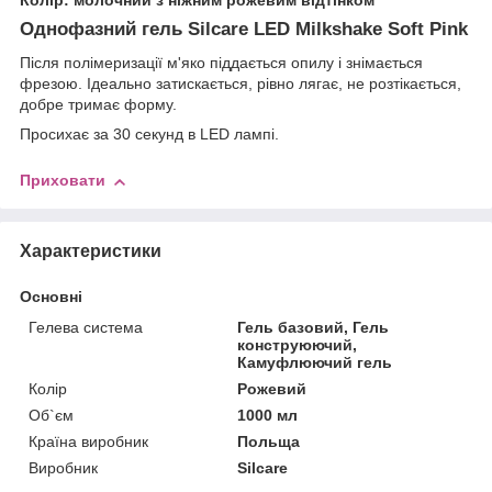
Колір: молочний з ніжним рожевим відтінком
Однофазний гель Silcare LED Milkshake Soft Pink
Після полімеризації м'яко піддається опилу і знімається
фрезою. Ідеально затискається, рівно лягає, не розтікається,
добре тримає форму.
Просихає за 30 секунд в LED лампі.
Приховати
Характеристики
Основні
Гелева система
Гель базовий, Гель
конструюючий,
Камуфлюючий гель
Колір
Рожевий
Об`єм
1000 мл
Країна виробник
Польща
Виробник
Silcare