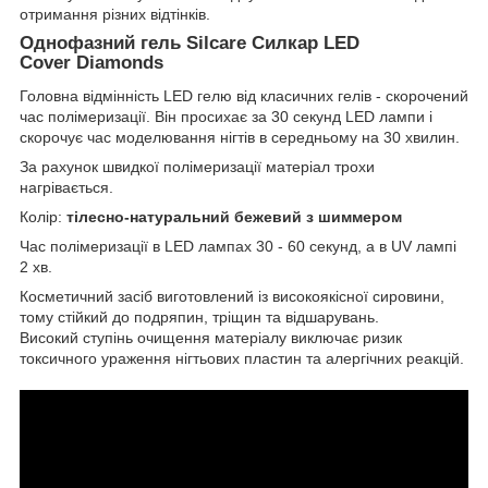
отримання різних відтінків.
Однофазний гель Silcare Силкар LED
Cover Diamonds
Головна відмінність LED гелю від класичних гелів - скорочений
час полімеризації. Він просихає за 30 секунд LED лампи і
скорочує час моделювання нігтів в середньому на 30 хвилин.
За рахунок швидкої полімеризації матеріал трохи
нагрівається.
Колір:
тілесно-натуральний бежевий з шиммером
Час полімеризації в LED лампах 30 - 60 секунд, а в UV лампі
2 хв.
Косметичний засіб виготовлений із високоякісної сировини,
тому стійкий до подряпин, тріщин та відшарувань.
Високий ступінь очищення матеріалу виключає ризик
токсичного ураження нігтьових пластин та алергічних реакцій.