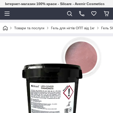
Інтернет-магазин 100% краси - Silcare - Avenir Cosmetics
Товари та послуги
Гель для нігтів ОПТ від 1кг
Гель S