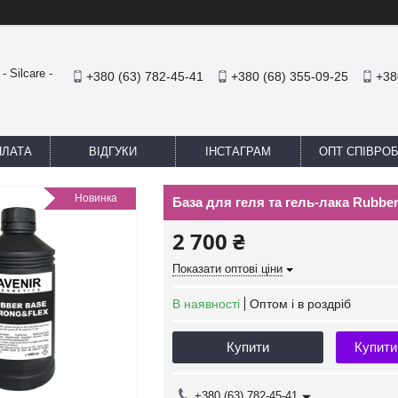
 Silcare -
+380 (63) 782-45-41
+380 (68) 355-09-25
+38
ПЛАТА
ВІДГУКИ
ІНСТАГРАМ
ОПТ СПІВРО
Новинка
База для геля та гель-лака Rubb
2 700 ₴
Показати оптові ціни
В наявності
Оптом і в роздріб
Купити
Купити
+380 (63) 782-45-41