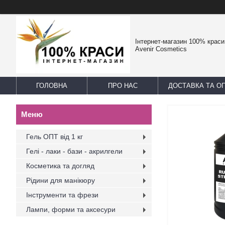
Інтернет-магазин 100% краси -
Avenir Cosmetics
ГОЛОВНА
ПРО НАС
ДОСТАВКА ТА О
Гель ОПТ від 1 кг
Гелі - лаки - бази - акрилгели
Косметика та догляд
Рідини для манікюру
Інструменти та фрези
Лампи, форми та аксесури