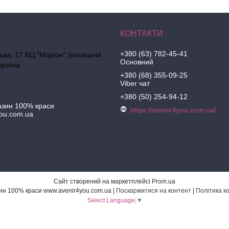
+380 (63) 782-45-41
ська, 17 БЦ "Моріон" (колишній
Основний
країна
+380 (68) 355-09-25
Viber чат
+380 (50) 254-94-12
азин 100% краси
https://avenir4you.com.ua/
ou.com.ua
Сайт створений на маркетплейсі
Prom.ua
Інтернет-магазин 100% краси www.avenir4you.com.ua |
Поскаржитися на контент
|
Політика к
Select Language
▼