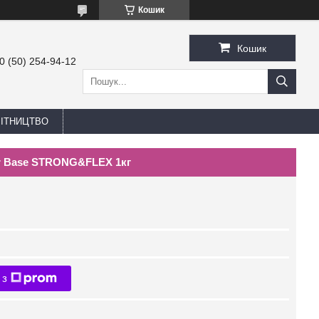
Кошик
Кошик
0 (50) 254-94-12
БІТНИЦТВО
er Base STRONG&FLEX 1кг
 з