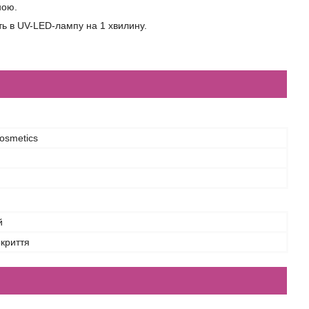
ною.
іть в UV-LED-лампу на 1 хвилину.
osmetics
й
криття