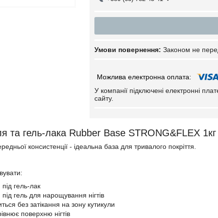
Законом не пере
У компанії підключені електронні пла
сайту.
ля та гель-лака Rubber Base STRONG&FLEX 1кг
редньої консистенції - ідеальна база для тривалого покріття.
вувати:
и під гель-лак
и під гель для нарощування нігтів
ться без затікання на зону кутикули
рівнює поверхню нігтів