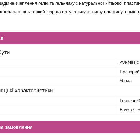
надійне зчеплення гелю та гель-лаку з натуральної нігтьової пласти
ання:
нанесіть тонкий шар на натуральну нігтьову пластину, поміст
ки
бути
AVENIR C
Прозорий
50 мл
ицькі характеристики
Глянсови
Базове по
ля замовлення