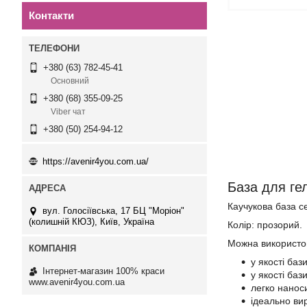
Контакти
+380 (63) 782-45-41
Основний
+380 (68) 355-09-25
Viber чат
+380 (50) 254-94-12
https://avenir4you.com.ua/
База для ге
Каучукова база се
вул. Голосіївська, 17 БЦ "Моріон"
(колишній КЮЗ), Київ, Україна
Колір: прозорий.
Можна використо
у якості баз
Інтернет-магазин 100% краси
у якості баз
www.avenir4you.com.ua
легко наноси
ідеально ви