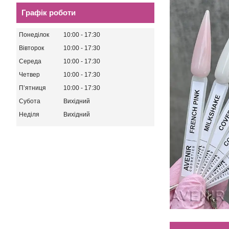
Графік роботи
Понеділок
10:00
17:30
Вівторок
10:00
17:30
Середа
10:00
17:30
Четвер
10:00
17:30
Пʼятниця
10:00
17:30
Субота
Вихідний
Неділя
Вихідний