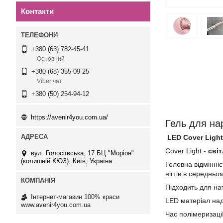
Контакти
+380 (63) 782-45-41
Основний
+380 (68) 355-09-25
Viber чат
+380 (50) 254-94-12
https://avenir4you.com.ua/
Гель для на
LED Cover Light
Cover Light -
сві
вул. Голосіївська, 17 БЦ "Моріон"
(колишній КЮЗ), Київ, Україна
Головна відмінніс
нігтів в середньо
Підходить для на
Інтернет-магазин 100% краси
LED матеріал над
www.avenir4you.com.ua
Час полімеризації