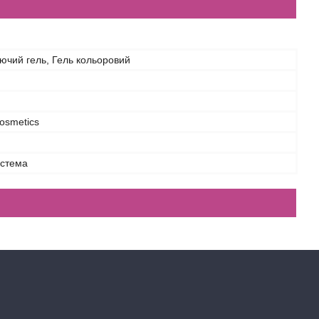
чий гель, Гель кольоровий
osmetics
истема