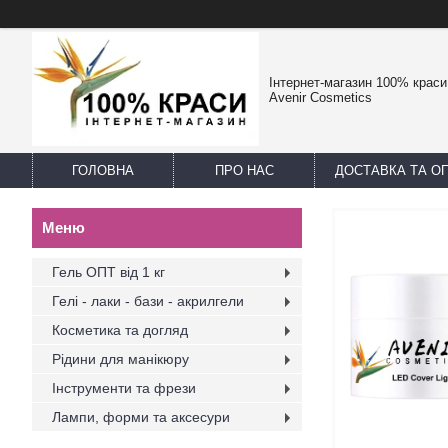
Інтернет-магазин 100% краси -
Avenir Cosmetics
ГОЛОВНА
ПРО НАС
ДОСТАВКА ТА О
Гель ОПТ від 1 кг
Гелі - лаки - бази - акрилгели
Косметика та догляд
Рідини для манікюру
Інструменти та фрези
Лампи, форми та аксесури