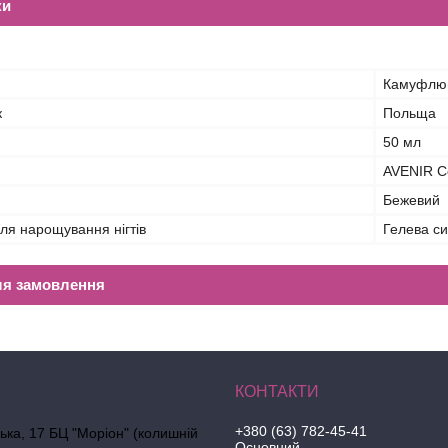
ки
Камуфлюю
к
Польща
50 мл
AVENIR C
Бежевий
ля нарощування нігтів
Гелева с
ля замовлення
+380 (63) 782-45-41
ська, 17 БЦ "Моріон" (колишній
Основний