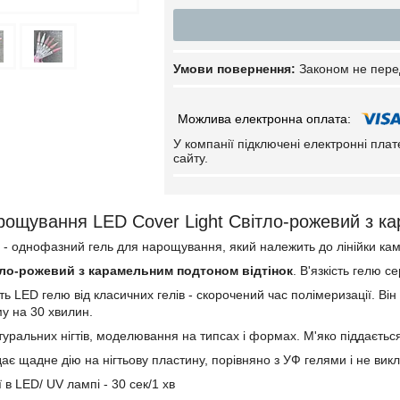
Законом не пере
У компанії підключені електронні пла
сайту.
рощування LED Cover Light Світло-рожевий з к
- однофазний гель для нарощування, який належить до лінійки ка
тло-рожевий з карамельним подтоном відтінок
. В'язкість гелю с
ть LED гелю від класичних гелів - скорочений час полімеризації. Ві
му на 30 хвилин.
туральних нігтів, моделювання на типсах і формах. М'яко піддаєтьс
ає щадне дію на нігтьову пластину, порівняно з УФ гелями і не викл
 в LED/ UV лампі - 30 сек/1 хв