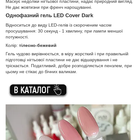
Маскує недоліки нігтьової пластини, надає природний вигляд.
Не дає жовтизни при френч нарощуванні.
Однофазний гель LED Cover Dark
Відноситься до виду LED-гелів із скороченим часом
просушування: 30 секунд - 1 хвилину, при лампи меншої
потужності.
Колір:
тілесно-бежевий
Гель чудово вирівнюється, в міру жорсткий і при правильній
підготовці нігтьової пластини не дає відшарування і не
тріскається. Податливий, добре розподіляється пензлем, при
цьому не стікає до бічних валикам.