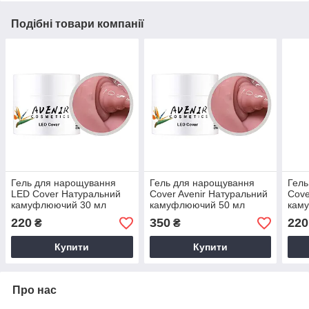
Подібні товари компанії
Гель для нарощування
Гель для нарощування
Гель
LED Cover Натуральний
Cover Avenir Натуральний
Cove
камуфлюючий 30 мл
камуфлюючий 50 мл
кам
220
350
220
₴
₴
Купити
Купити
Про нас