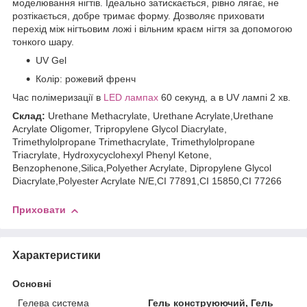
моделювання нігтів. Ідеально затискається, рівно лягає, не
розтікається, добре тримає форму. Дозволяє приховати
перехід між нігтьовим ложі і вільним краєм нігтя за допомогою
тонкого шару.
UV Gel
Колір: рожевий френч
Час полімеризації в
LED лампах
60 секунд, а в UV лампі 2 хв.
Склад:
Urethane Methacrylate, Urethane Acrylate,Urethane
Acrylate Oligomer, Tripropylene Glycol Diacrylate,
Trimethylolpropane Trimethacrylate, Trimethylolpropane
Triacrylate, Hydroxycyclohexyl Phenyl Ketone,
Benzophenone,Silica,Polyether Acrylate, Dipropylene Glycol
Diacrylate,Polyester Acrylate N/E,CI 77891,CI 15850,CI 77266
Приховати
Характеристики
Основні
Гелева система
Гель конструюючий, Гель