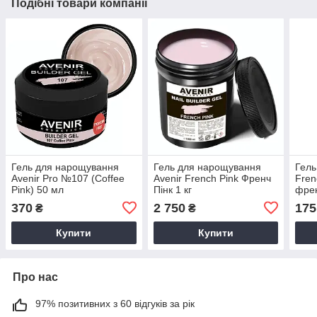
Подібні товари компанії
Гель для нарощування
Гель для нарощування
Гель
Avenir Pro №107 (Coffee
Avenir French Pink Френч
Fren
Pink) 50 мл
Пінк 1 кг
фре
370
2 750
175
₴
₴
Купити
Купити
Про нас
97% позитивних з 60 відгуків за рік