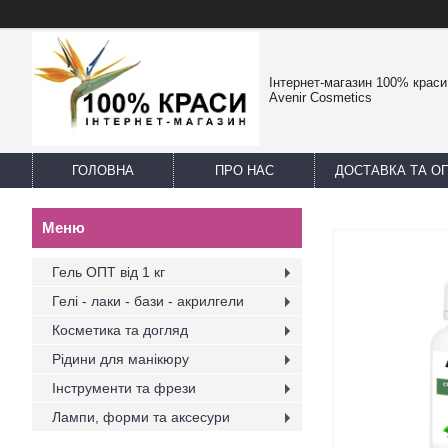
Інтернет-магазин 100% краси -
Avenir Cosmetics
ГОЛОВНА
ПРО НАС
ДОСТАВКА ТА О
Гель ОПТ від 1 кг
Гелі - лаки - бази - акрилгели
Косметика та догляд
Рідини для манікюру
Інструменти та фрези
Лампи, форми та аксесури