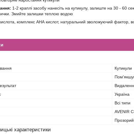
повторне наростання кутикули
ання:
1-2 краплі засобу нанесіть на кутикулу, залиште на 30 - 60 с
лички. Змийте залишки теплою водою
ислота, комплекс АНА кислот, натуральний зволожуючий фактор, во
ки
ування
Кутикули
Пом'якшу
езультат
Видаленн
к
Україна
Всі типи
AVENIR C
Прозорий
ицькі характеристики