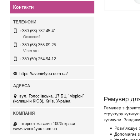
Контакти
+380 (63) 782-45-41
Основний
+380 (68) 355-09-25
Viber чат
+380 (50) 254-94-12
https://avenir4you.com.ua/
вул. Голосіївська, 17 БЦ "Моріон"
Ремувер для
(колишній КЮЗ), Київ, Україна
Ремувер з фрукто
структуру кутику
кутикули. Завдяк
Інтернет-магазин 100% краси
Розм'якшує о
www.avenir4you.com.ua
Допомагає з