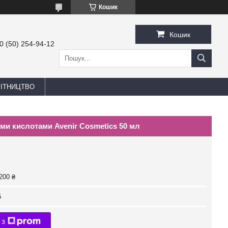
Кошик
Кошик
0 (50) 254-94-12
БІТНИЦТВО
ми кислотами Avenir Cosmetics 50 мл
200 ₴
б
 з