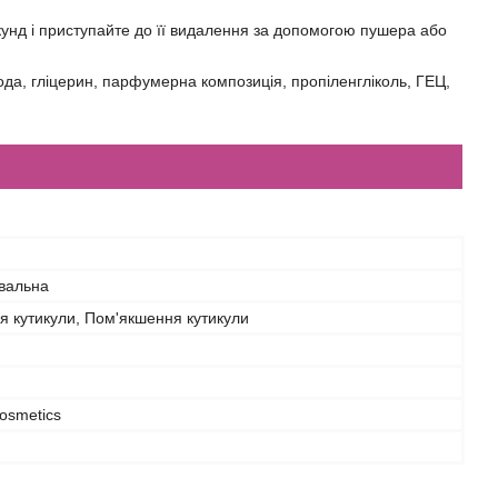
екунд і приступайте до її видалення за допомогою пушера або
да, гліцерин, парфумерна композиція, пропіленгліколь, ГЕЦ,
вальна
я кутикули, Пом'якшення кутикули
osmetics