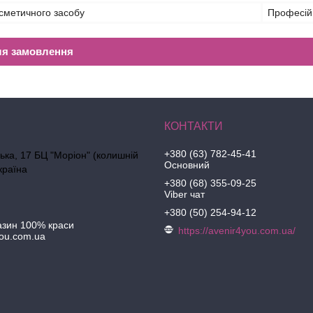
сметичного засобу
Професій
ля замовлення
+380 (63) 782-45-41
ська, 17 БЦ "Моріон" (колишній
Основний
країна
+380 (68) 355-09-25
Viber чат
+380 (50) 254-94-12
азин 100% краси
https://avenir4you.com.ua/
ou.com.ua