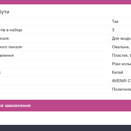
бути
Так
тів в наборі
3
нзля
Для моде
ого пензля
Овальна, 
овлення
Пластик,
Різні кол
к
Китай
AVENIR C
Поліетил
ля замовлення