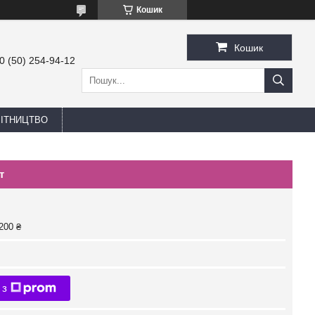
Кошик
Кошик
0 (50) 254-94-12
БІТНИЦТВО
т
200 ₴
 з