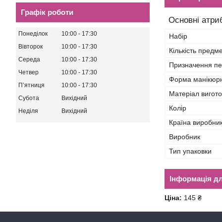
Графік роботи
Основні атри
Понеділок
10:00
17:30
Набір
Вівторок
10:00
17:30
Кількість предме
Середа
10:00
17:30
Призначення пе
Четвер
10:00
17:30
Форма манікюрн
Пʼятниця
10:00
17:30
Матеріал вигот
Субота
Вихідний
Колір
Неділя
Вихідний
Країна виробни
Виробник
Тип упаковки
Інформація д
Ціна:
145 ₴