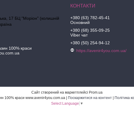
+380 (63) 782-45-41
ська, 17 БЦ "Моріон" (колишній
Основний
країна
+380 (68) 355-09-25
Viber чат
+380 (50) 254-94-12
азин 100% краси
https://avenir4you.com.ua/
ou.com.ua
Сайт створений на маркетплейсі
Prom.ua
Інтернет-магазин 100% краси www.avenir4you.com.ua |
Поскаржитися на контент
|
Політика к
Select Language
▼