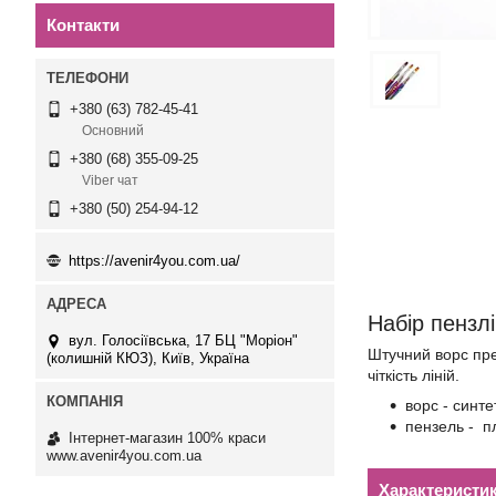
Контакти
+380 (63) 782-45-41
Основний
+380 (68) 355-09-25
Viber чат
+380 (50) 254-94-12
https://avenir4you.com.ua/
Набір пензл
вул. Голосіївська, 17 БЦ "Моріон"
Штучний ворс пре
(колишній КЮЗ), Київ, Україна
чіткість ліній.
ворс - синт
пензель - п
Інтернет-магазин 100% краси
www.avenir4you.com.ua
Характеристи