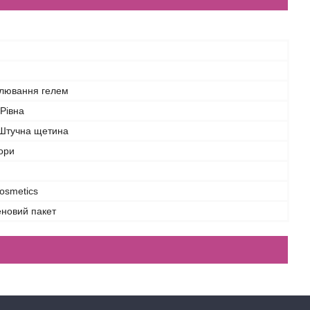
лювання гелем
Рівна
 Штучна щетина
ьори
osmetics
еновий пакет