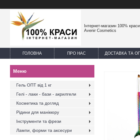
Інтернет-магазин 100% краси -
Avenir Cosmetics
ГОЛОВНА
ПРО НАС
ДОСТАВКА ТА О
Гель ОПТ від 1 кг
Гелі - лаки - бази - акрилгели
Косметика та догляд
Рідини для манікюру
Інструменти та фрези
Лампи, форми та аксесури