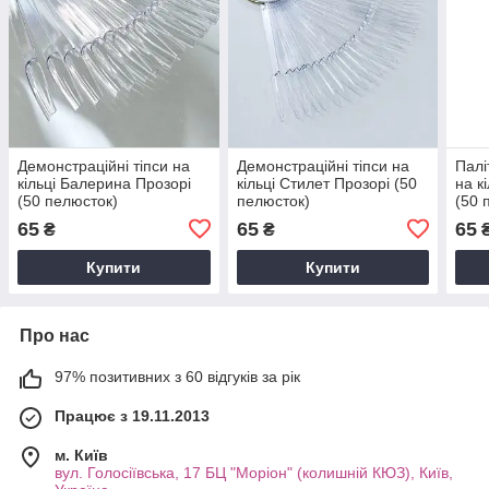
Демонстраційні тіпси на
Демонстраційні тіпси на
Палі
кільці Балерина Прозорі
кільці Стилет Прозорі (50
на к
(50 пелюсток)
пелюсток)
(50 
65
65
65
₴
₴
Купити
Купити
Про нас
97% позитивних з 60 відгуків за рік
Працює з 19.11.2013
м. Київ
вул. Голосіївська, 17 БЦ "Моріон" (колишній КЮЗ), Київ,