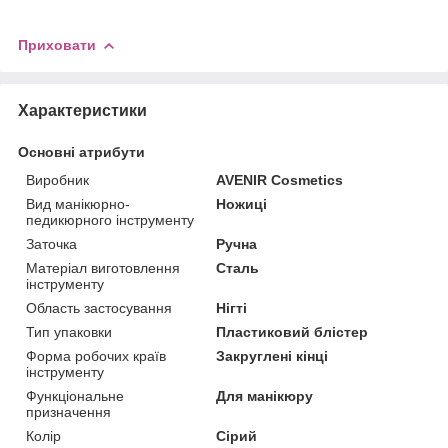
Приховати
Характеристики
Основні атрибути
Виробник
AVENIR Cosmetics
Вид манікюрно-
Ножиці
педикюрного інструменту
Заточка
Ручна
Матеріал виготовлення
Сталь
інструменту
Область застосування
Нігті
Тип упаковки
Пластиковий блістер
Форма робочих країв
Закруглені кінці
інструменту
Функціональне
Для манікюру
призначення
Колір
Сірий