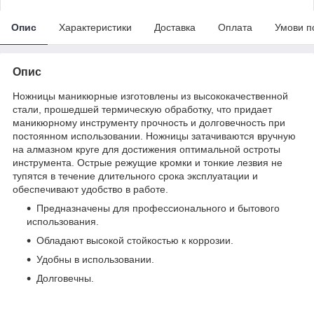
Опис
Характеристики
Доставка
Оплата
Умови п
Опис
Ножницы маникюрные изготовлены из высококачественной
стали, прошедшей термическую обработку, что придает
маникюрному инструменту прочность и долговечность при
постоянном использовании. Ножницы затачиваются вручную
на алмазном круге для достижения оптимальной остроты
инструмента. Острые режущие кромки и тонкие лезвия не
тупятся в течение длительного срока эксплуатации и
обеспечивают удобство в работе.
Предназначены для профессионального и бытового
использования.
Обладают высокой стойкостью к коррозии.
Удобны в использовании.
Долговечны.