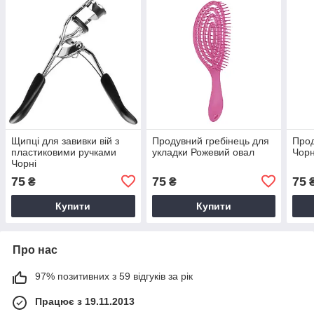
Щипці для завивки вій з
Продувний гребінець для
Прод
пластиковими ручками
укладки Рожевий овал
Чор
Чорні
75
75
75
₴
₴
Купити
Купити
Про нас
97% позитивних з 59 відгуків за рік
Працює з 19.11.2013