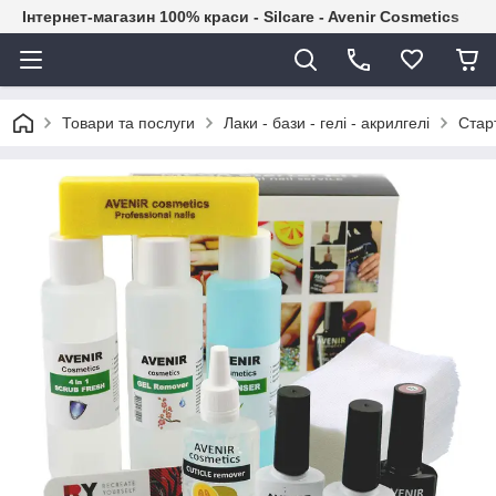
Інтернет-магазин 100% краси - Silcare - Avenir Cosmetics
Товари та послуги
Лаки - бази - гелі - акрилгелі
Стар