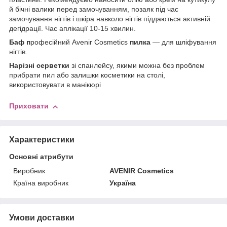
й бічні валики перед замочуванням, позаяк під час
замочування нігтів і шкіра навколо нігтів піддаються активній
дегідрації. Час аплікації 10-15 хвилин.
Баф п
рофесійний Avenir Cosmetics
пилка
— для шліфування
нігтів.
Нарізні серветки
зі спанлейсу, якими можна без проблем
прибрати пил або залишки косметики на столі,
використовувати в манікюрі
Приховати
Характеристики
Основні атрибути
Виробник
AVENIR Cosmetics
Країна виробник
Україна
Умови доставки