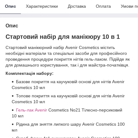
Опис
Характеристики
Доставка
Оплата
Умови п
Опис
Стартовий набір для манікюру 10 в 1
Стартовий манікюрний набір Avenir Cosmetics містить
необхідні матеріали та спеціальні засоби для професійного
проведення процедури покриття нігтів гель-лаком. Підійде як
для домашнього користування, так і для майстра-початківця.
Комплектація набору:
Базове покриття на каучуковій основі для нігтів Avenir
Cosmetics 10 мл
Топове покриття на каучуковій основі для нігтів Avenir
Cosmetics 10 мл
Гель-лак Avenir
Cosmetics No21 Тілесно-персиковий
10 мл
Рідина для зняття липкого шару Avenir Cosmetics 100
мл