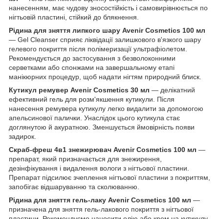
нанесенням, має чудову зносостійкість і самовирівнюється по
нігтьовій пластині, стійкий до блякнення.
Рідина для зняття липкого шару Avenir Cosmetics 100 мл
— Gel Cleanser сприяє ліквідації залишкового в'язкого шару
гелевого покриття після полімеризації ультрафіолетом.
Рекомендується до застосування з безволоконними
серветками або спонжами на завершальному етапі
манікюрних процедур, щоб надати нігтям природний блиск.
Кутикул ремувер Avenir Cosmetics 30 мл
— делікатний
ефективний гель для розм'якшення кутикули. Після
нанесення ремувера кутикулу легко видалити за допомогою
апельсинової палички. Унаслідок цього кутикула стає
доглянутою й акуратною. Зменшується ймовірність появи
задирок.
Скраб-фреш 4в1 знежирювач Avenir Cosmetics 100 мл
—
препарат, який призначається для знежирення,
дезінфікування і видалення вологи з нігтьової пластини.
Препарат підсилює зчеплення нігтьової пластини з покриттям,
запобігає відшаруванню та сколюванню.
Рідина для зняття гель-лаку Avenir Cosmetics 100 мл
—
призначена для зняття гель-лакового покриття з нігтьової
пластини. Рекомендуємо наносити олію або крем на кутикулу