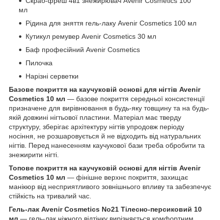
Скраб-фреш 4в1 знежирювач Avenir Cosmetics 100
мл
Рідина для зняття гель-лаку Avenir Cosmetics 100 мл
Кутикул ремувер Avenir Cosmetics 30 мл
Баф професійний Avenir Cosmetics
Пилочка
Нарізні серветки
Базове покриття на каучуковій основі для нігтів Avenir
Cosmetics 10 мл
— базове покриття середньої консистенції
призначене для вирівнювання в будь-яку товщину та на будь-
якій довжині нігтьової пластини. Матеріал має тверду
структуру, зберігає архітектуру нігтів упродовж періоду
носіння, не розшаровується й не відходить від натуральних
нігтів. Перед нанесенням каучукової бази треба обробити та
знежирити нігті.
Топове покриття на каучуковій основі для нігтів Avenir
Cosmetics 10 мл
— фінішне верхнє покриття, захищає
манікюр від несприятливого зовнішнього впливу та забезпечує
стійкість на тривалий час.
Гель-лак Avenir Cosmetics No21 Тілесно-персиковий 10
мл
— гель-лак ніжного відтінку вирізняється комфортним